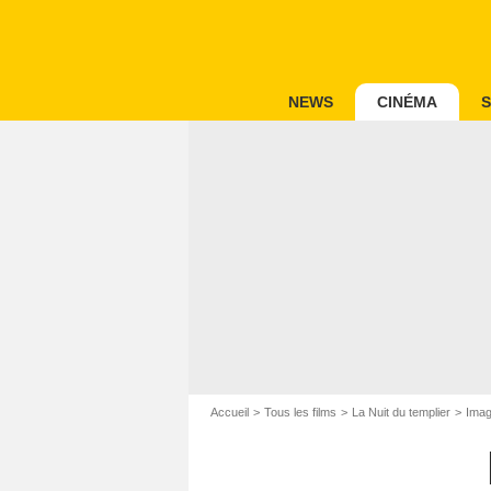
NEWS
CINÉMA
S
Accueil
Tous les films
La Nuit du templier
Imag