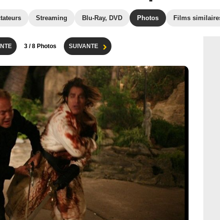
tateurs
Streaming
Blu-Ray, DVD
Photos
Films similaire
NTE
3
/ 8 Photos
SUIVANTE