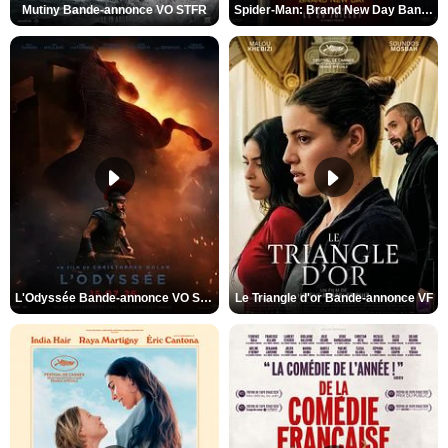
Mutiny Bande-annonce VO STFR
Spider-Man: Brand New Day Bande-annonce VO STFR
L'Odyssée Bande-annonce VO STFR
Le Triangle d'or Bande-annonce VF