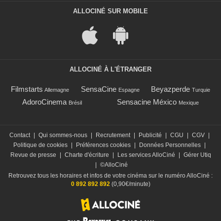
ALLOCINÉ SUR MOBILE
ALLOCINÉ À L'ÉTRANGER
Filmstarts
SensaCine
Beyazperde
Allemagne
Espagne
Turquie
AdoroCinema
Sensacine México
Brésil
Mexique
Contact
|
Qui sommes-nous
|
Recrutement
|
Publicité
|
CGU
|
CGV
|
Politique de cookies
|
Préférences cookies
|
Données Personnelles
|
Revue de presse
|
Charte d'écriture
|
Les services AlloCiné
|
Gérer Utiq
|
©AlloCiné
Retrouvez tous les horaires et infos de votre cinéma sur le numéro AlloCiné :
0 892 892 892
(0,90€/minute)