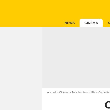
NEWS
CINÉMA
S
Accueil
Cinéma
Tous les films
Films Comédie