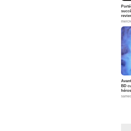
Porté
succè
revie
mercre
Avant
BD cu
héros
samed