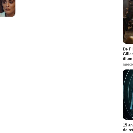
De Pi
Gille
illum
mercr
15 an
de re