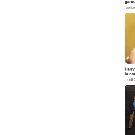
garo
mercre
Harry
la no
jeudi