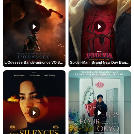
L'Odyssée Bande-annonce VO STFR
Spider-Man: Brand New Day Bande-annonce VO STFR