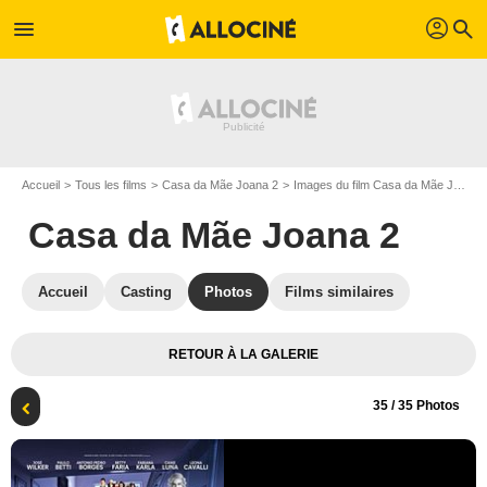
profil
menu
search
Accueil
Tous les films
Casa da Mãe Joana 2
Images du film Casa da Mãe Joana 2
Casa da Mãe Joana 2
Accueil
Casting
Photos
Films similaires
RETOUR À LA GALERIE
35
/ 35 Photos