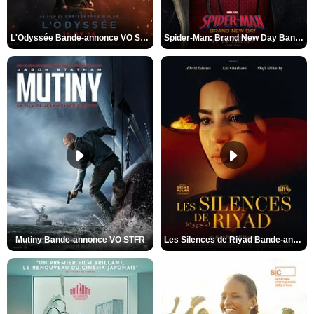
L'Odyssée Bande-annonce VO STFR
Spider-Man: Brand New Day Bande-annonce VO STFR
Mutiny Bande-annonce VO STFR
Les Silences de Riyad Bande-annonce VO STFR