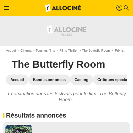
profil
menu
search
Accueil
Cinéma
Tous les films
Films Thriller
The Butterfly Room
Prix et nominations pour The Butterfly Room
The Butterfly Room
Accueil
Bandes-annonces
Casting
Critiques spectateu
1 nomination dans les festivals pour le film "The Butterfly
Room".
Résultats annoncés