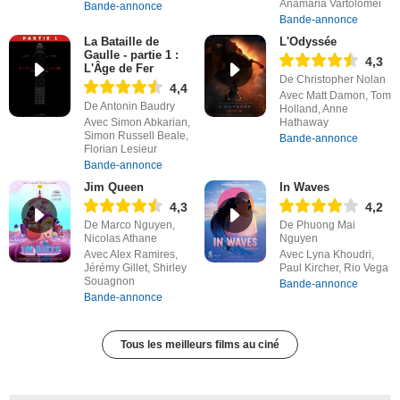
Anamaria Vartolomei
Bande-annonce
Bande-annonce
La Bataille de
L'Odyssée
Gaulle - partie 1 :
4,3
L'Âge de Fer
De Christopher Nolan
4,4
Avec Matt Damon, Tom
De Antonin Baudry
Holland, Anne
Avec Simon Abkarian,
Hathaway
Simon Russell Beale,
Bande-annonce
Florian Lesieur
Bande-annonce
Jim Queen
In Waves
4,3
4,2
De Marco Nguyen,
De Phuong Mai
Nicolas Athane
Nguyen
Avec Alex Ramires,
Avec Lyna Khoudri,
Jérémy Gillet, Shirley
Paul Kircher, Rio Vega
Souagnon
Bande-annonce
Bande-annonce
Tous les meilleurs films au ciné