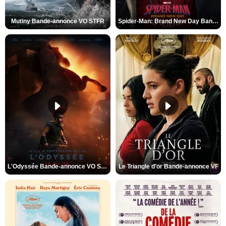
Mutiny Bande-annonce VO STFR
Spider-Man: Brand New Day Bande-annonce VO STFR
L'Odyssée Bande-annonce VO STFR
Le Triangle d'or Bande-annonce VF