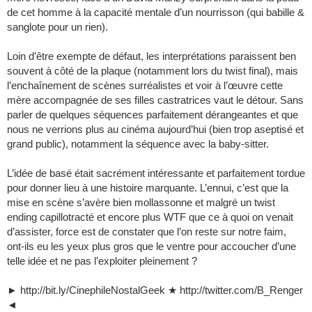
de cet homme à la capacité mentale d’un nourrisson (qui babille &
sanglote pour un rien).
Loin d’être exempte de défaut, les interprétations paraissent ben
souvent à côté de la plaque (notamment lors du twist final), mais
l’enchaînement de scènes surréalistes et voir à l’œuvre cette
mère accompagnée de ses filles castratrices vaut le détour. Sans
parler de quelques séquences parfaitement dérangeantes et que
nous ne verrions plus au cinéma aujourd’hui (bien trop aseptisé et
grand public), notamment la séquence avec la baby-sitter.
L’idée de basé était sacrément intéressante et parfaitement tordue
pour donner lieu à une histoire marquante. L’ennui, c’est que la
mise en scène s’avère bien mollassonne et malgré un twist
ending capillotracté et encore plus WTF que ce à quoi on venait
d’assister, force est de constater que l’on reste sur notre faim,
ont-ils eu les yeux plus gros que le ventre pour accoucher d’une
telle idée et ne pas l’exploiter pleinement ?
► http://bit.ly/CinephileNostalGeek ★ http://twitter.com/B_Renger
◄