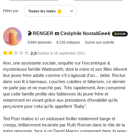
Filtrer par :
Toutes les notes
🎬 RENGER 📼 Cinéphile Nostal𝙂𝙚𝙚𝙠
8 884 abonnés
8 226 critiques
Suivre son activité
2,0
Publiée le 16 septembre 2021
Ann, une assistante sociale, enquête sur l’excentrique &
mystérieuse famille Wadsworth, dont la mère et ses filles élèvent
leur jeune frère adulte comme s’il s’agissait d’un… bébé. Reclus
dans son lit à barreaux, couches culottes et biberons, ce dernier
ne parle pas et ne marche pas. Très rapidement, Ann comprend
que cette famille profite des faiblesses du jeune frère et
notamment en vivant grâce aux prestations d’invalidité qu’ils
perçoivent pour celui qu’ils appellent "Baby".
Ted Post réalise ici un séduisant thriller totalement barge et
creepy, brillamment incarnée par Ruth Roman dans le rôle de la
mère névrosée, face à un David Manzy surprenant dans la peau