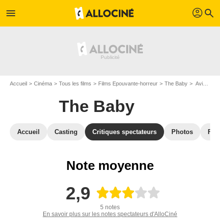
profil
menu
search
Accueil
Cinéma
Tous les films
Films Epouvante-horreur
The Baby
Avis sur The Baby
The Baby
Accueil
Casting
Critiques spectateurs
Photos
Film
Note moyenne
2,9
5 notes
En savoir plus sur les notes spectateurs d'AlloCiné