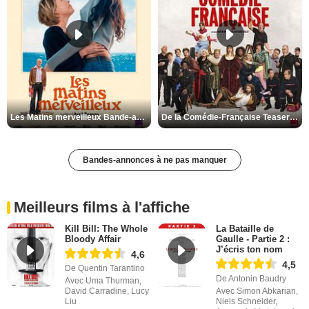
Les Matins merveilleux Bande-annonce VF
De la Comédie-Française Teaser VF
Bandes-annonces à ne pas manquer
Meilleurs films à l'affiche
Kill Bill: The Whole
La Bataille de
Bloody Affair
Gaulle - Partie 2 :
J’écris ton nom
4,6
4,5
De Quentin Tarantino
De Antonin Baudry
Avec Uma Thurman,
David Carradine, Lucy
Avec Simon Abkarian,
Liu
Niels Schneider,