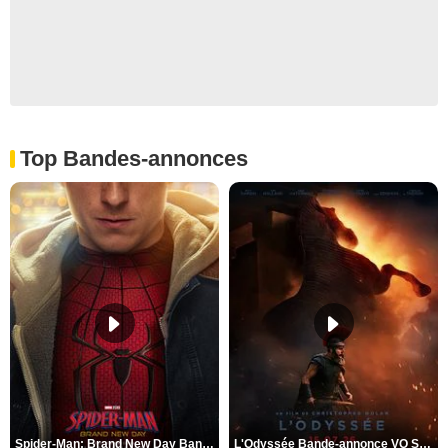
Top Bandes-annonces
Spider-Man: Brand New Day Bande-annonce VO STFR
L'Odyssée Bande-annonce VO STFR