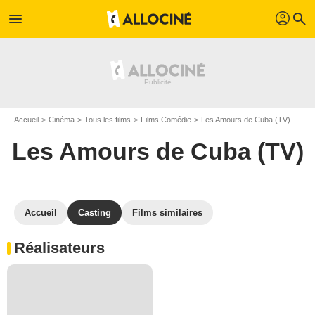
profil
menu
search
Accueil
Cinéma
Tous les films
Films Comédie
Les Amours de Cuba (TV)
Cas
Les Amours de Cuba (TV)
Accueil
Casting
Films similaires
Réalisateurs