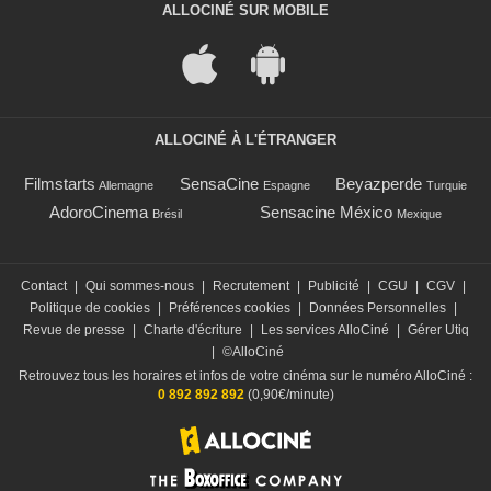
ALLOCINÉ SUR MOBILE
ALLOCINÉ À L'ÉTRANGER
Filmstarts
SensaCine
Beyazperde
Allemagne
Espagne
Turquie
AdoroCinema
Sensacine México
Brésil
Mexique
Contact
|
Qui sommes-nous
|
Recrutement
|
Publicité
|
CGU
|
CGV
|
Politique de cookies
|
Préférences cookies
|
Données Personnelles
|
Revue de presse
|
Charte d'écriture
|
Les services AlloCiné
|
Gérer Utiq
|
©AlloCiné
Retrouvez tous les horaires et infos de votre cinéma sur le numéro AlloCiné :
0 892 892 892
(0,90€/minute)