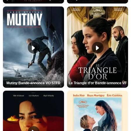
Mutiny Bande-annonce VO STFR
Le Triangle d'or Bande-annonce VF