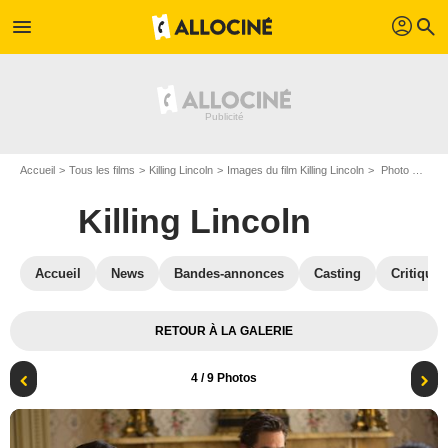
profil
menu
search
Accueil
Tous les films
Killing Lincoln
Images du film Killing Lincoln
Photo du film Killing Lincoln - Photo 4
Killing Lincoln
Accueil
News
Bandes-annonces
Casting
Critiques
RETOUR À LA GALERIE
4
/ 9 Photos