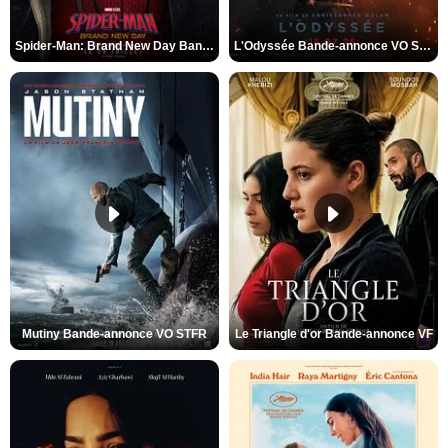
Spider-Man: Brand New Day Bande-annonce VO STFR
L'Odyssée Bande-annonce VO STFR
Mutiny Bande-annonce VO STFR
Le Triangle d'or Bande-annonce VF