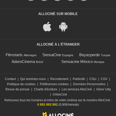
ALLOCINÉ SUR MOBILE
ALLOCINÉ À L'ÉTRANGER
Filmstarts
SensaCine
Beyazperde
Allemagne
Espagne
Turquie
AdoroCinema
Sensacine México
Brésil
Mexique
Contact
|
Qui sommes-nous
|
Recrutement
|
Publicité
|
CGU
|
CGV
|
Politique de cookies
|
Préférences cookies
|
Données Personnelles
|
Revue de presse
|
Charte d'écriture
|
Les services AlloCiné
|
Gérer Utiq
|
©AlloCiné
Retrouvez tous les horaires et infos de votre cinéma sur le numéro AlloCiné :
0 892 892 892
(0,90€/minute)