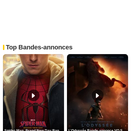
Top Bandes-annonces
Spider-Man: Brand New Day Bande-annonce VO STFR
L'Odyssée Bande-annonce VO STFR