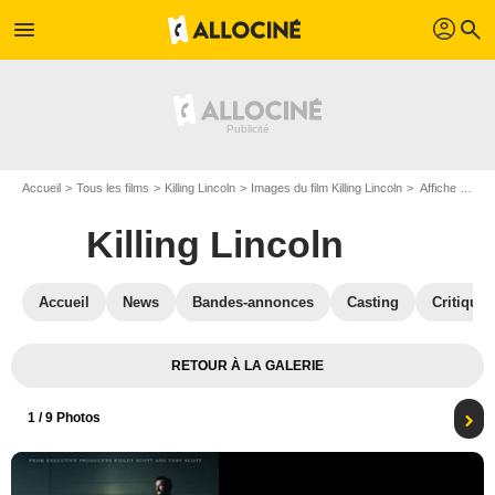
profil
menu
search
Accueil
Tous les films
Killing Lincoln
Images du film Killing Lincoln
Affiche du film Killing Lincoln - Photo 1
Killing Lincoln
Accueil
News
Bandes-annonces
Casting
Critiques
RETOUR À LA GALERIE
1
/ 9 Photos