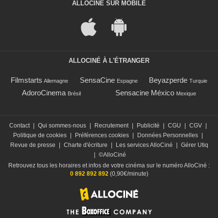
ALLOCINÉ SUR MOBILE
ALLOCINÉ À L'ÉTRANGER
Filmstarts
SensaCine
Beyazperde
Allemagne
Espagne
Turquie
AdoroCinema
Sensacine México
Brésil
Mexique
Contact
|
Qui sommes-nous
|
Recrutement
|
Publicité
|
CGU
|
CGV
|
Politique de cookies
|
Préférences cookies
|
Données Personnelles
|
Revue de presse
|
Charte d'écriture
|
Les services AlloCiné
|
Gérer Utiq
|
©AlloCiné
Retrouvez tous les horaires et infos de votre cinéma sur le numéro AlloCiné :
0 892 892 892
(0,90€/minute)