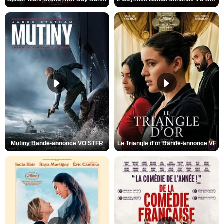
Mutiny Bande-annonce VO STFR
Le Triangle d'or Bande-annonce VF