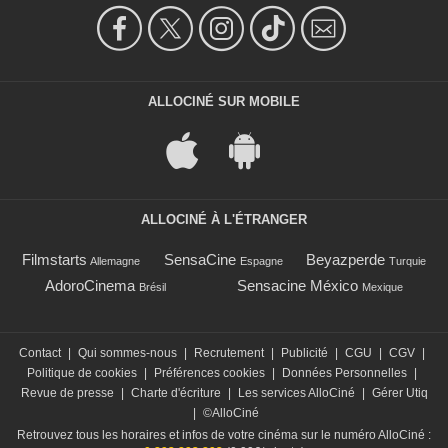
ALLOCINÉ SUR MOBILE
ALLOCINÉ À L'ÉTRANGER
Filmstarts
SensaCine
Beyazperde
Allemagne
Espagne
Turquie
AdoroCinema
Sensacine México
Brésil
Mexique
Contact
|
Qui sommes-nous
|
Recrutement
|
Publicité
|
CGU
|
CGV
|
Politique de cookies
|
Préférences cookies
|
Données Personnelles
|
Revue de presse
|
Charte d'écriture
|
Les services AlloCiné
|
Gérer Utiq
|
©AlloCiné
Retrouvez tous les horaires et infos de votre cinéma sur le numéro AlloCiné :