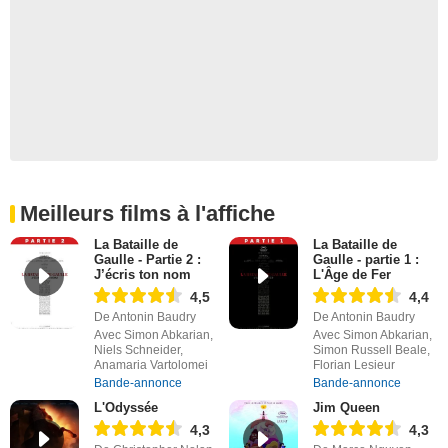
Meilleurs films à l'affiche
La Bataille de
La Bataille de
Gaulle - Partie 2 :
Gaulle - partie 1 :
J’écris ton nom
L'Âge de Fer
4,5
4,4
De Antonin Baudry
De Antonin Baudry
Avec Simon Abkarian,
Avec Simon Abkarian,
Niels Schneider,
Simon Russell Beale,
Anamaria Vartolomei
Florian Lesieur
Bande-annonce
Bande-annonce
L'Odyssée
Jim Queen
4,3
4,3