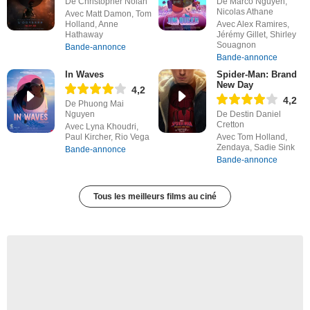
De Christopher Nolan
De Marco Nguyen,
Nicolas Athane
Avec Matt Damon, Tom
Holland, Anne
Avec Alex Ramires,
Hathaway
Jérémy Gillet, Shirley
Souagnon
Bande-annonce
Bande-annonce
In Waves
Spider-Man: Brand
New Day
4,2
4,2
De Phuong Mai
Nguyen
De Destin Daniel
Cretton
Avec Lyna Khoudri,
Paul Kircher, Rio Vega
Avec Tom Holland,
Zendaya, Sadie Sink
Bande-annonce
Bande-annonce
Tous les meilleurs films au ciné