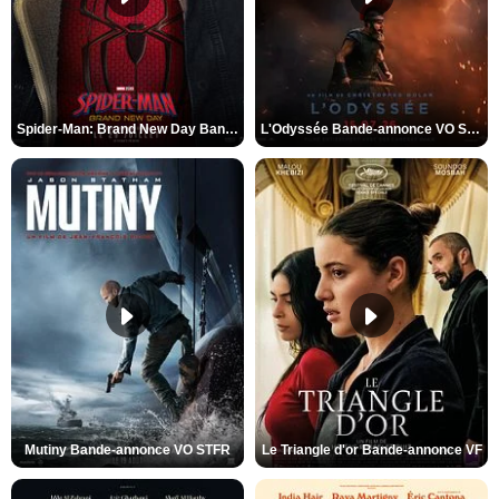
Spider-Man: Brand New Day Bande-annonce VO STFR
L'Odyssée Bande-annonce VO STFR
Mutiny Bande-annonce VO STFR
Le Triangle d'or Bande-annonce VF