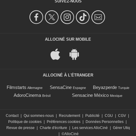
SUIVEZ-NOUS
ALLOCINÉ SUR MOBILE
ALLOCINÉ À L'ÉTRANGER
Filmstarts
SensaCine
Beyazperde
Allemagne
Espagne
Turquie
AdoroCinema
Sensacine México
Brésil
Mexique
Contact
|
Qui sommes-nous
|
Recrutement
|
Publicité
|
CGU
|
CGV
|
Politique de cookies
|
Préférences cookies
|
Données Personnelles
|
Revue de presse
|
Charte d'écriture
|
Les services AlloCiné
|
Gérer Utiq
|
©AlloCiné