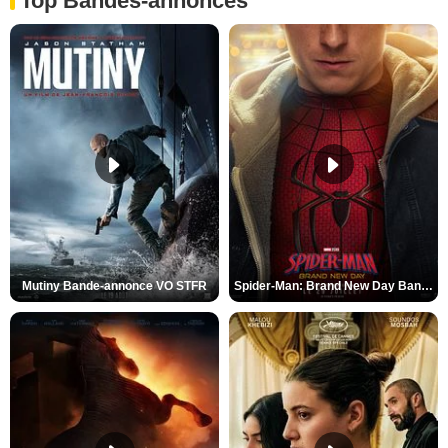
Top Bandes-annonces
Mutiny Bande-annonce VO STFR
Spider-Man: Brand New Day Bande-annonce VO STFR