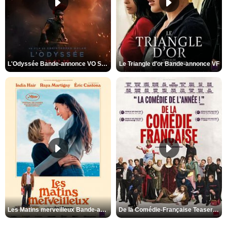
L'Odyssée Bande-annonce VO STFR
Le Triangle d'or Bande-annonce VF
Les Matins merveilleux Bande-annonce VF
De la Comédie-Française Teaser VF