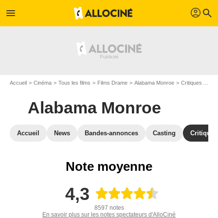
profil
menu
search
Accueil
Cinéma
Tous les films
Films Drame
Alabama Monroe
Critiques Alabama Monroe
Alabama Monroe
Accueil
News
Bandes-annonces
Casting
Critiques
Note moyenne
4,3
8597 notes
En savoir plus sur les notes spectateurs d'AlloCiné