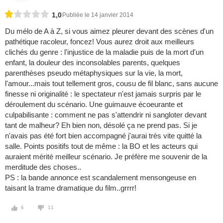
1,0
Publiée le 14 janvier 2014
Du mélo de A à Z, si vous aimez pleurer devant des scènes d'un
pathétique racoleur, foncez! Vous aurez droit aux meilleurs
clichés du genre : l'injustice de la maladie puis de la mort d'un
enfant, la douleur des inconsolables parents, quelques
parenthèses pseudo métaphysiques sur la vie, la mort,
l'amour...mais tout tellement gros, cousu de fil blanc, sans aucune
finesse ni originalité : le spectateur n'est jamais surpris par le
déroulement du scénario. Une guimauve écoeurante et
culpabilisante : comment ne pas s'attendrir ni sangloter devant
tant de malheur? Eh bien non, désolé ça ne prend pas. Si je
n'avais pas été fort bien accompagné j'aurai très vite quitté la
salle. Points positifs tout de même : la BO et les acteurs qui
auraient mérité meilleur scénario. Je préfère me souvenir de la
merditude des choses..
PS : la bande annonce est scandalement mensongeuse en
taisant la trame dramatique du film..grrrr!
6
11