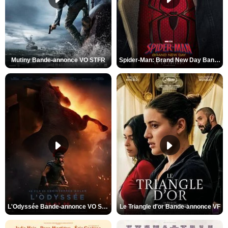
Mutiny Bande-annonce VO STFR
Spider-Man: Brand New Day Bande-annonce VO STFR
L'Odyssée Bande-annonce VO STFR
Le Triangle d'or Bande-annonce VF