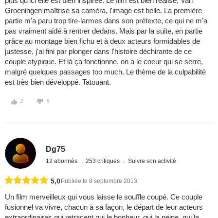
plus qu'ici elle est bien inspirée. Le film est bien réalisé, Van
Groeningen maîtrise sa caméra, l'image est belle. La première
partie m'a paru trop tire-larmes dans son prétexte, ce qui ne m'a
pas vraiment aidé à rentrer dedans. Mais par la suite, en partie
grâce au montage bien fichu et à deux acteurs formidables de
justesse, j'ai fini par plonger dans l'histoire déchirante de ce
couple atypique. Et là ça fonctionne, on a le coeur qui se serre,
malgré quelques passages too much. Le thème de la culpabilité
est très bien développé. Tatouant.
2
0
Dg75
12 abonnés
253 critiques
Suivre son activité
5,0
Publiée le 8 septembre 2013
Un film merveilleux qui vous laisse le souffle coupé. Ce couple
fusionnel va vivre, chacun à sa façon, le départ de leur acteurs
extraordinaires qui retracent qui le bonheur, qui la peine, qui la