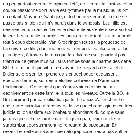
un peu partout comme le bijou de l'été, ce film relate l'histoire d'un
couple passionné dont la vie est rythmée par la musique. Ils ont
un enfant, Maybelle. Sauf que, et fort heureusement, tout ne se
passe pas si bien qu'il n'y paraît dans le synopsis. Leur fille est
dévorée par un cancer. Sa lente descente aux enfers sera surtout
la leur. Leur couple tremble, les langues se délient, l'autre semble
tout à coup détestable. Van Groeningen réussit la prouesse de
faire vivre ce film, dont même ses moments les plus durs et les
plus âpres, à travers la musique folk. Même moi, pourtant pas
friand de ce genre musical, suis tombé sous le charme des cette
BO. On ne peut que vibrer en voyant les regards d'Elise et de
Didier se croiser, leur prunelles s'entrechoquer et danser ,
éperdus d'amour, sur ces mélodies colorées de l'Amérique
traditionnelle. On ne peut que s'émouvoir en assistant au
déchirement de cette famille, à tous les niveaux. Outre la BO, le
film surprend par sa réalisation juste. Le choix d'aller chercher
une trame narrative à rebours de la logique chronologique est très
judicieux: on assiste aux bonheurs abondants du couple sans
jamais que cela ne tombe dans le gnangnan, leur noir destin
surplombant constamment notre regard de spectateur. En
revanche, cette acrobatie cinématographique n'aura pas suffi à