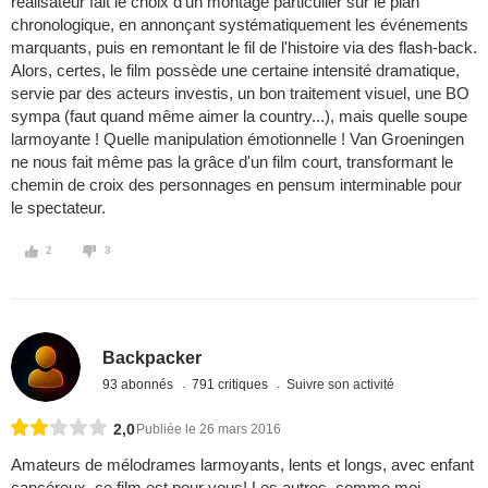
réalisateur fait le choix d'un montage particulier sur le plan
chronologique, en annonçant systématiquement les événements
marquants, puis en remontant le fil de l'histoire via des flash-back.
Alors, certes, le film possède une certaine intensité dramatique,
servie par des acteurs investis, un bon traitement visuel, une BO
sympa (faut quand même aimer la country...), mais quelle soupe
larmoyante ! Quelle manipulation émotionnelle ! Van Groeningen
ne nous fait même pas la grâce d'un film court, transformant le
chemin de croix des personnages en pensum interminable pour
le spectateur.
2
3
Backpacker
93 abonnés
791 critiques
Suivre son activité
2,0
Publiée le 26 mars 2016
Amateurs de mélodrames larmoyants, lents et longs, avec enfant
cancéreux, ce film est pour vous! Les autres, comme moi,