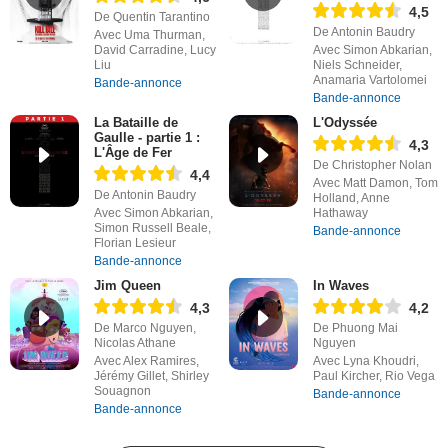
4,5
De Quentin Tarantino
De Antonin Baudry
Avec Uma Thurman,
David Carradine, Lucy
Avec Simon Abkarian,
Liu
Niels Schneider,
Anamaria Vartolomei
Bande-annonce
Bande-annonce
La Bataille de
L'Odyssée
Gaulle - partie 1 :
4,3
L'Âge de Fer
De Christopher Nolan
4,4
Avec Matt Damon, Tom
De Antonin Baudry
Holland, Anne
Avec Simon Abkarian,
Hathaway
Simon Russell Beale,
Bande-annonce
Florian Lesieur
Bande-annonce
Jim Queen
In Waves
4,3
4,2
De Marco Nguyen,
De Phuong Mai
Nicolas Athane
Nguyen
Avec Alex Ramires,
Avec Lyna Khoudri,
Jérémy Gillet, Shirley
Paul Kircher, Rio Vega
Souagnon
Bande-annonce
Bande-annonce