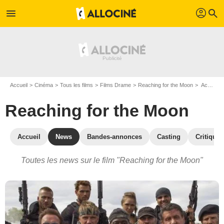
profil
menu
search
Accueil
Cinéma
Tous les films
Films Drame
Reaching for the Moon
Actualités Reaching for the Moon
Reaching for the Moon
Accueil
News
Bandes-annonces
Casting
Critiques
Toutes les news sur le film "Reaching for the Moon"