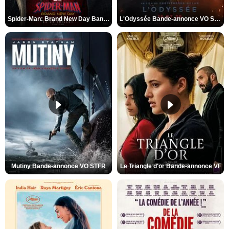
Spider-Man: Brand New Day Bande-annonce VO STFR
L'Odyssée Bande-annonce VO STFR
Mutiny Bande-annonce VO STFR
Le Triangle d'or Bande-annonce VF