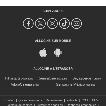
SUIVEZ-NOUS
ALLOCINÉ SUR MOBILE
ALLOCINÉ À L'ÉTRANGER
Filmstarts
SensaCine
Beyazperde
Allemagne
Espagne
Turquie
AdoroCinema
Sensacine México
Brésil
Mexique
Contact
|
Qui sommes-nous
|
Recrutement
|
Publicité
|
CGU
|
CGV
|
Politique de cookies
|
Préférences cookies
|
Données Personnelles
|