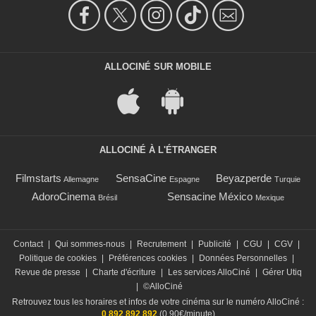
ALLOCINÉ SUR MOBILE
ALLOCINÉ À L'ÉTRANGER
Filmstarts
SensaCine
Beyazperde
Allemagne
Espagne
Turquie
AdoroCinema
Sensacine México
Brésil
Mexique
Contact
|
Qui sommes-nous
|
Recrutement
|
Publicité
|
CGU
|
CGV
|
Politique de cookies
|
Préférences cookies
|
Données Personnelles
|
Revue de presse
|
Charte d'écriture
|
Les services AlloCiné
|
Gérer Utiq
|
©AlloCiné
Retrouvez tous les horaires et infos de votre cinéma sur le numéro AlloCiné :
0 892 892 892
(0,90€/minute)