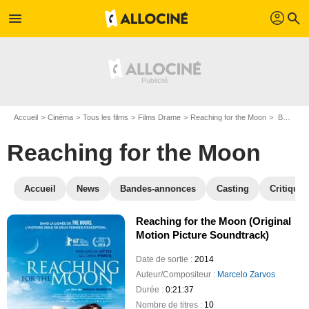
profil
menu
search
Accueil
Cinéma
Tous les films
Films Drame
Reaching for the Moon
BO Reaching for the Moon
Reaching for the Moon
Accueil
News
Bandes-annonces
Casting
Critiques
Reaching for the Moon (Original
Motion Picture Soundtrack)
Date de sortie :
2014
Auteur/Compositeur :
Marcelo Zarvos
Durée :
0:21:37
Nombre de titres :
10