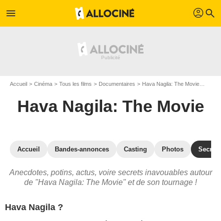
profil
menu
search
Accueil
Cinéma
Tous les films
Documentaires
Hava Nagila: The Movie
Hava 
Hava Nagila: The Movie
Accueil
Bandes-annonces
Casting
Photos
Secrets
Anecdotes, potins, actus, voire secrets inavouables autour
de "Hava Nagila: The Movie" et de son tournage !
Hava Nagila ?