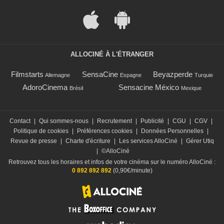
ALLOCINÉ À L'ÉTRANGER
Filmstarts
SensaCine
Beyazperde
Allemagne
Espagne
Turquie
AdoroCinema
Sensacine México
Brésil
Mexique
Contact
|
Qui sommes-nous
|
Recrutement
|
Publicité
|
CGU
|
CGV
|
Politique de cookies
|
Préférences cookies
|
Données Personnelles
|
Revue de presse
|
Charte d'écriture
|
Les services AlloCiné
|
Gérer Utiq
|
©AlloCiné
Retrouvez tous les horaires et infos de votre cinéma sur le numéro AlloCiné :
0 892 892 892
(0,90€/minute)