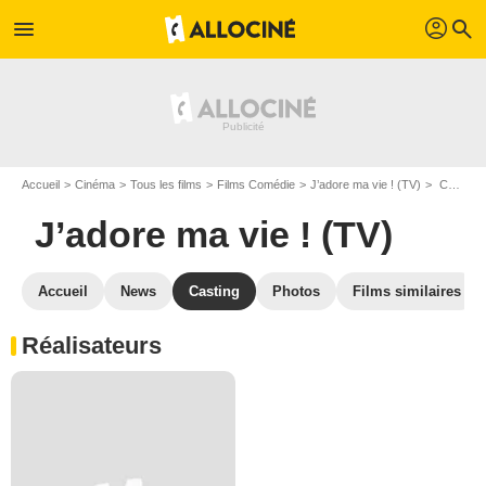
profil
menu
search
Accueil
Cinéma
Tous les films
Films Comédie
J’adore ma vie ! (TV)
Casting J’adore ma vie ! (TV)
J’adore ma vie ! (TV)
Accueil
News
Casting
Photos
Films similaires
Réalisateurs