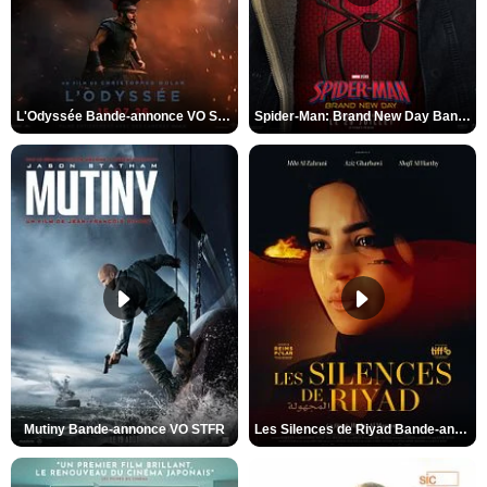
L'Odyssée Bande-annonce VO STFR
Spider-Man: Brand New Day Bande-annonce VO STFR
Mutiny Bande-annonce VO STFR
Les Silences de Riyad Bande-annonce VO STFR