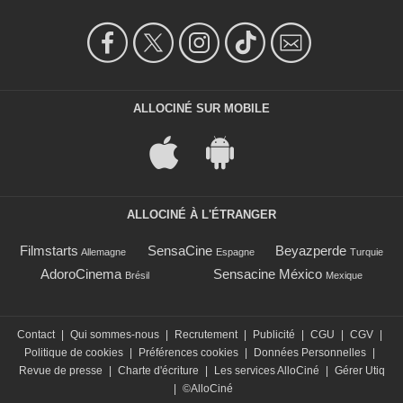
ALLOCINÉ SUR MOBILE
ALLOCINÉ À L'ÉTRANGER
Filmstarts
SensaCine
Beyazperde
Allemagne
Espagne
Turquie
AdoroCinema
Sensacine México
Brésil
Mexique
Contact
|
Qui sommes-nous
|
Recrutement
|
Publicité
|
CGU
|
CGV
|
Politique de cookies
|
Préférences cookies
|
Données Personnelles
|
Revue de presse
|
Charte d'écriture
|
Les services AlloCiné
|
Gérer Utiq
|
©AlloCiné