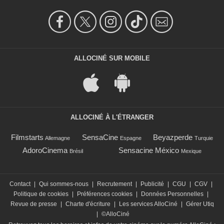
ALLOCINÉ SUR MOBILE
ALLOCINÉ À L'ÉTRANGER
Filmstarts
SensaCine
Beyazperde
Allemagne
Espagne
Turquie
AdoroCinema
Sensacine México
Brésil
Mexique
Contact
|
Qui sommes-nous
|
Recrutement
|
Publicité
|
CGU
|
CGV
|
Politique de cookies
|
Préférences cookies
|
Données Personnelles
|
Revue de presse
|
Charte d'écriture
|
Les services AlloCiné
|
Gérer Utiq
|
©AlloCiné