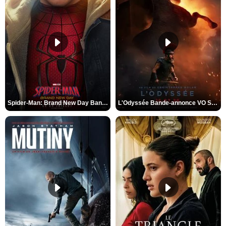
Spider-Man: Brand New Day Bande-annonce VO STFR
L'Odyssée Bande-annonce VO STFR