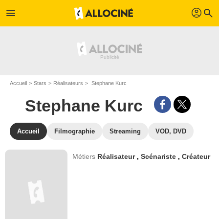
profil
menu
search
Accueil
Stars
Réalisateurs
Stephane Kurc
Stephane Kurc
Accueil
Filmographie
Streaming
VOD, DVD
Métiers
Réalisateur
,
Scénariste
,
Créateur