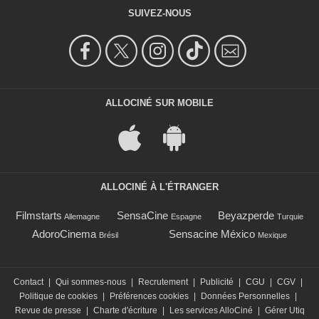
SUIVEZ-NOUS
ALLOCINÉ SUR MOBILE
ALLOCINÉ À L'ÉTRANGER
Filmstarts
SensaCine
Beyazperde
Allemagne
Espagne
Turquie
AdoroCinema
Sensacine México
Brésil
Mexique
Contact
|
Qui sommes-nous
|
Recrutement
|
Publicité
|
CGU
|
CGV
|
Politique de cookies
|
Préférences cookies
|
Données Personnelles
|
Revue de presse
|
Charte d'écriture
|
Les services AlloCiné
|
Gérer Utiq