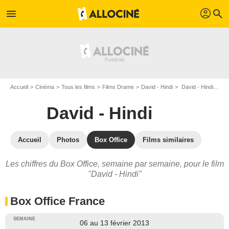
profil
menu
search
Accueil
Cinéma
Tous les films
Films Drame
David - Hindi
David - Hindi : Box Office
David - Hindi
Accueil
Photos
Box Office
Films similaires
Les chiffres du Box Office, semaine par semaine, pour le film
"David - Hindi"
Box Office France
06 au 13 février 2013