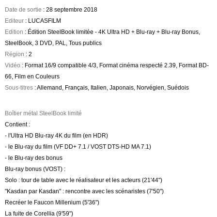
Date de sortie
: 28 septembre 2018
Editeur
: LUCASFILM
Edition
: Édition SteelBook limitée - 4K Ultra HD + Blu-ray + Blu-ray Bonus,
SteelBook, 3 DVD, PAL, Tous publics
Région
: 2
Vidéo
: Format 16/9 compatible 4/3, Format cinéma respecté 2.39, Format BD-
66, Film en Couleurs
Sous-titres
: Allemand, Français, Italien, Japonais, Norvégien, Suédois
Boîtier métal SteelBook limité
Contient :
- l'Ultra HD Blu-ray 4K du film (en HDR)
- le Blu-ray du film (VF DD+ 7.1 / VOST DTS-HD MA 7.1)
- le Blu-ray des bonus
Blu-ray bonus (VOST) :
Solo : tour de table avec le réalisateur et les acteurs (21'44")
"Kasdan par Kasdan" : rencontre avec les scénaristes (7'50")
Recréer le Faucon Millenium (5'36")
La fuite de Corellia (9'59")