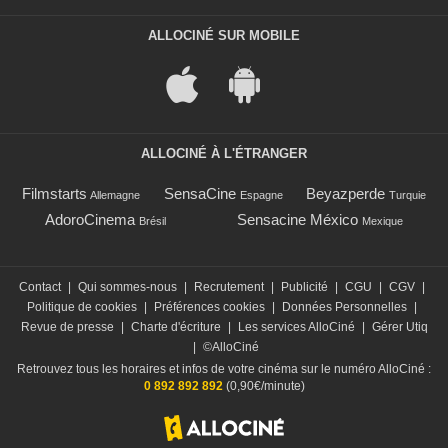
ALLOCINÉ SUR MOBILE
ALLOCINÉ À L'ÉTRANGER
Filmstarts
SensaCine
Beyazperde
Allemagne
Espagne
Turquie
AdoroCinema
Sensacine México
Brésil
Mexique
Contact
|
Qui sommes-nous
|
Recrutement
|
Publicité
|
CGU
|
CGV
|
Politique de cookies
|
Préférences cookies
|
Données Personnelles
|
Revue de presse
|
Charte d'écriture
|
Les services AlloCiné
|
Gérer Utiq
|
©AlloCiné
Retrouvez tous les horaires et infos de votre cinéma sur le numéro AlloCiné :
0 892 892 892
(0,90€/minute)