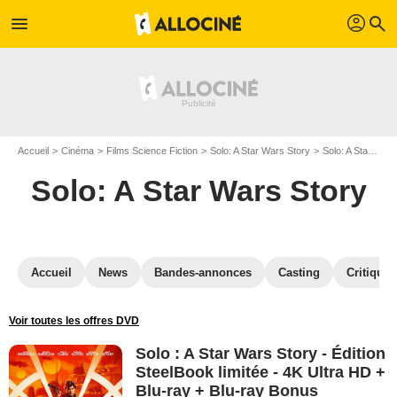
profil
menu
search
Accueil
Cinéma
Films Science Fiction
Solo: A Star Wars Story
Solo: A Star Wars Story en DVD
Solo: A Star Wars Story
Accueil
News
Bandes-annonces
Casting
Critiques
Voir toutes les offres DVD
Solo : A Star Wars Story - Édition
SteelBook limitée - 4K Ultra HD +
Blu-ray + Blu-ray Bonus