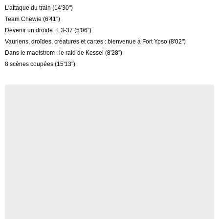
L'attaque du train (14'30")
Team Chewie (6'41")
Devenir un droïde : L3-37 (5'06")
Vauriens, droïdes, créatures et cartes : bienvenue à Fort Ypso (8'02")
Dans le maelstrom : le raid de Kessel (8'28")
8 scènes coupées (15'13")