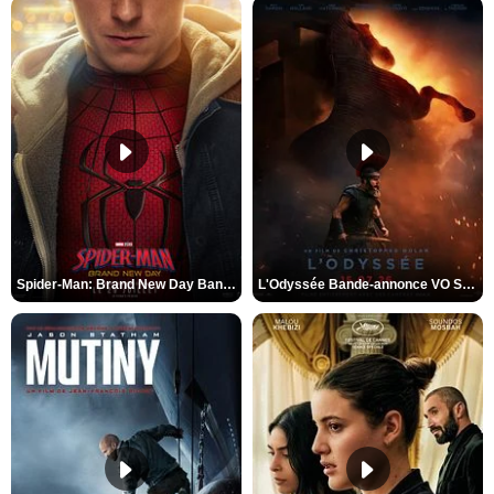
Spider-Man: Brand New Day Bande-annonce VO STFR
L'Odyssée Bande-annonce VO STFR