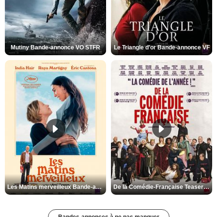
Mutiny Bande-annonce VO STFR
Le Triangle d'or Bande-annonce VF
Les Matins merveilleux Bande-annonce VF
De la Comédie-Française Teaser VF
Bandes-annonces à ne pas manquer