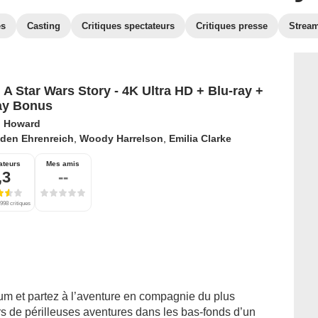
es
Casting
Critiques spectateurs
Critiques presse
Strea
: A Star Wars Story - 4K Ultra HD + Blu-ray +
ay Bonus
 Howard
lden Ehrenreich
,
Woody Harrelson
,
Emilia Clarke
ateurs
Mes amis
,3
--
998 critiques
m et partez à l’aventure en compagnie du plus
rs de périlleuses aventures dans les bas-fonds d’un