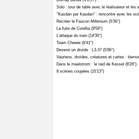
Solo : tour de table avec le réalisateur et les 
"Kasdan par Kasdan" : rencontre avec les scén
Recréer le Faucon Millenium (5'36")
La fuite de Corellia (9'59")
L'attaque du train (14'30")
Team Chewie (6'41")
Devenir un droïde : L3-37 (5'06")
Vauriens, droïdes, créatures et cartes : bienv
Dans le maelstrom : le raid de Kessel (8'28")
8 scènes coupées (15'13")