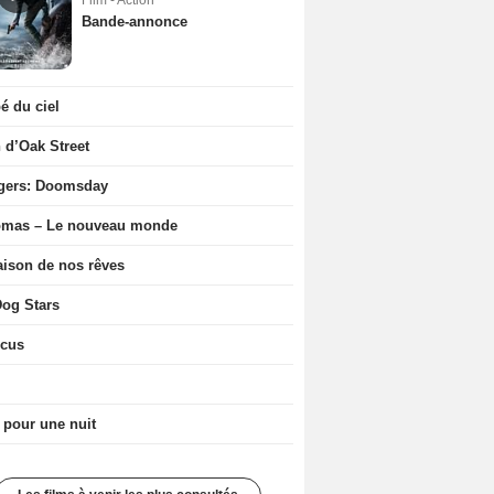
Film - Action
Bande-annonce
 du ciel
n d’Oak Street
gers: Doomsday
ômas – Le nouveau monde
ison de nos rêves
og Stars
icus
 pour une nuit