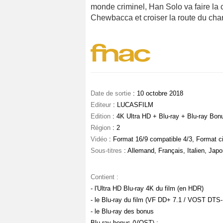
monde criminel, Han Solo va faire la
Chewbacca et croiser la route du ch
Date de sortie
: 10 octobre 2018
Editeur
: LUCASFILM
Edition
: 4K Ultra HD + Blu-ray + Blu-ray Bon
Région
: 2
Vidéo
: Format 16/9 compatible 4/3, Format c
Sous-titres
: Allemand, Français, Italien, Jap
Contient :
- l'Ultra HD Blu-ray 4K du film (en HDR)
- le Blu-ray du film (VF DD+ 7.1 / VOST DTS
- le Blu-ray des bonus
Blu-ray bonus (VOST) :