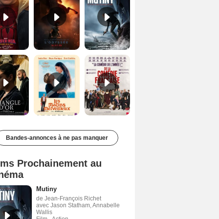
Le Triangle d'or Bande-annonce VF
Les Matins merveilleux Bande-annonce VF
De la Comédie-Française Teaser VF
Bandes-annonces à ne pas manquer
lms Prochainement au
néma
Mutiny
de Jean-François Richet
avec Jason Statham, Annabelle
Wallis