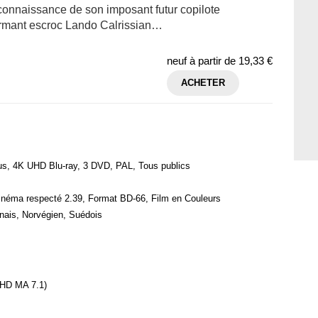
 connaissance de son imposant futur copilote
armant escroc Lando Calrissian…
neuf à partir de
19,33 €
ACHETER
us, 4K UHD Blu-ray, 3 DVD, PAL, Tous publics
inéma respecté 2.39, Format BD-66, Film en Couleurs
onais, Norvégien, Suédois
-HD MA 7.1)