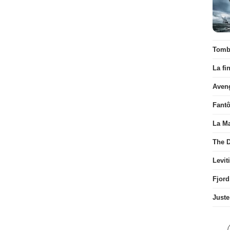
Tombé
La fi
Aven
Fant
La Ma
The D
Levit
Fjord
Juste