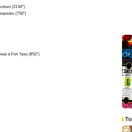
acteurs (21'44")
aristes (7'50")
enue à Fort Ypso (8'02")
To