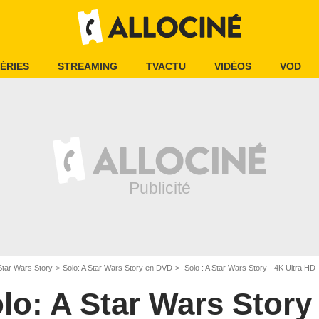
ÉRIES
STREAMING
TVACTU
VIDÉOS
VOD
 Star Wars Story
Solo: A Star Wars Story en DVD
Solo : A Star Wars Story - 4K Ultra HD 
lo: A Star Wars Story