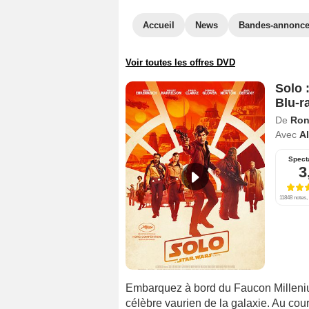
Accueil
News
Bandes-annonc
Voir toutes les offres DVD
Solo 
Blu-r
De
Ron
Avec
A
Spect
3
11848 notes, 
Embarquez à bord du Faucon Milleniu
célèbre vaurien de la galaxie. Au cou