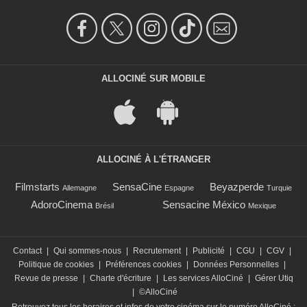
ALLOCINÉ SUR MOBILE
ALLOCINÉ À L'ÉTRANGER
Filmstarts
SensaCine
Beyazperde
Allemagne
Espagne
Turquie
AdoroCinema
Sensacine México
Brésil
Mexique
Contact
|
Qui sommes-nous
|
Recrutement
|
Publicité
|
CGU
|
CGV
|
Politique de cookies
|
Préférences cookies
|
Données Personnelles
|
Revue de presse
|
Charte d'écriture
|
Les services AlloCiné
|
Gérer Utiq
|
©AlloCiné