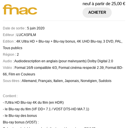
neuf à partir de
25,00 €
ACHETER
Date de sortie
: 5 juin 2020
Editeur
: LUCASFILM
Edition
: 4K Ultra HD + Blu-ray + Blu-ray bonus, 4K UHD Blu-ray, 3 DVD, PAL,
Tous publics
Région
: 2
Audio
: Audiodescription en anglais (pour malvoyants) Dolby Digital 2.0
Vidéo
: Format 16/9 compatible 4/3, Format cinéma respecté 2.39, Format BD-
66, Film en Couleurs
Sous-titres
: Allemand, Français, Italien, Japonais, Norvégien, Suédois
Contient :
- l'Ultra HD Blu-ray 4K du film (en HDR)
- le Blu-ray du film (VF DD+ 7.1 / VOST DTS-HD MA 7.1)
- le Blu-ray des bonus
Blu-ray bonus (VOST) :