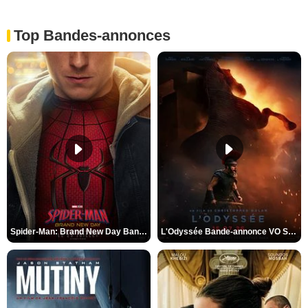
Top Bandes-annonces
Spider-Man: Brand New Day Bande-annonce VO STFR
L'Odyssée Bande-annonce VO STFR