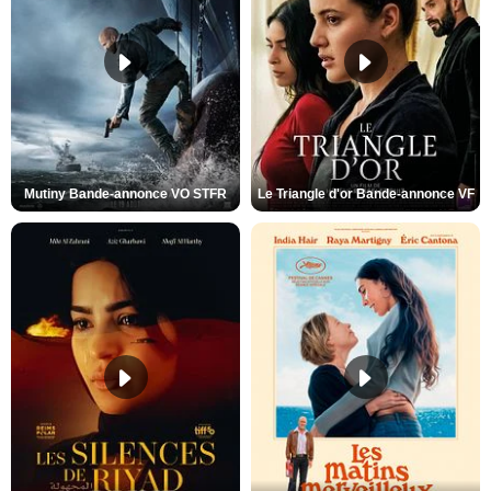
Mutiny Bande-annonce VO STFR
Le Triangle d'or Bande-annonce VF