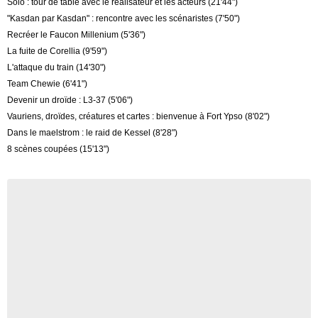
Solo : tour de table avec le réalisateur et les acteurs (21'44")
"Kasdan par Kasdan" : rencontre avec les scénaristes (7'50")
Recréer le Faucon Millenium (5'36")
La fuite de Corellia (9'59")
L'attaque du train (14'30")
Team Chewie (6'41")
Devenir un droïde : L3-37 (5'06")
Vauriens, droïdes, créatures et cartes : bienvenue à Fort Ypso (8'02")
Dans le maelstrom : le raid de Kessel (8'28")
8 scènes coupées (15'13")