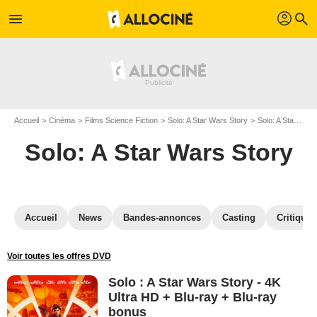
profil
menu
search
Accueil
Cinéma
Films Science Fiction
Solo: A Star Wars Story
Solo: A Star Wars Story en DVD
Solo: A Star Wars Story
Accueil
News
Bandes-annonces
Casting
Critiques
Voir toutes les offres DVD
Solo : A Star Wars Story - 4K
Ultra HD + Blu-ray + Blu-ray
bonus