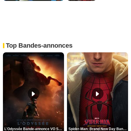
Top Bandes-annonces
L'Odyssée Bande-annonce VO STFR
Spider-Man: Brand New Day Bande-annonce VO STFR