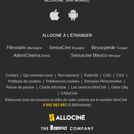
ALLOCINÉ SUR MOBILE
ALLOCINÉ À L'ÉTRANGER
Filmstarts
SensaCine
Beyazperde
Allemagne
Espagne
Turquie
AdoroCinema
Sensacine México
Brésil
Mexique
Contact
|
Qui sommes-nous
|
Recrutement
|
Publicité
|
CGU
|
CGV
|
Politique de cookies
|
Préférences cookies
|
Données Personnelles
|
Revue de presse
|
Charte d'écriture
|
Les services AlloCiné
|
Gérer Utiq
|
©AlloCiné
Retrouvez tous les horaires et infos de votre cinéma sur le numéro AlloCiné :
0 892 892 892
(0,90€/minute)