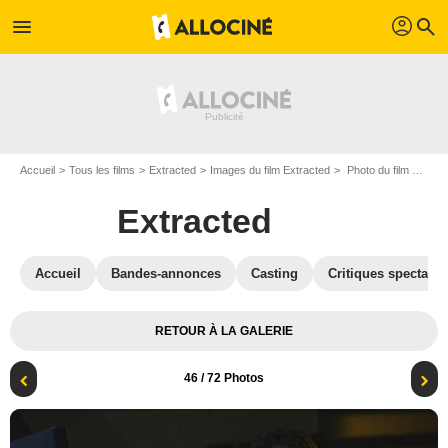
profil
menu
search
Accueil
Tous les films
Extracted
Images du film Extracted
Photo du film Extracted - Photo 46
Extracted
Accueil
Bandes-annonces
Casting
Critiques spectateu
RETOUR À LA GALERIE
46
/ 72 Photos