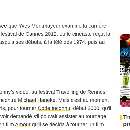
rsée que
Yves Montmayeur
examine la carrière
festival de Cannes 2012, où le cinéaste reçut la
jusqu'à ses débuts, à la télé dès 1974, puis au
enny’s video
, au festival Travelling de Rennes,
ncontre
Michael Haneke
. Mais c'est au moment
ris, pour tourner
Code Inconnu
, début 2000, qu'il
 avoir demandé s'il pouvait assister au tournage.
Tr
pr
on film
Amour
qu'il se décida à tourner un film