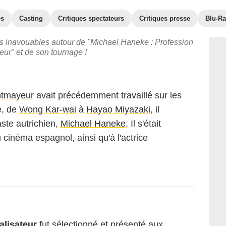
es
Casting
Critiques spectateurs
Critiques presse
Blu-Ra
ets inavouables autour de "Michael Haneke : Profession
teur" et de son tournage !
tmayeur
avait précédemment travaillé sur les
e, de
Wong Kar-wai
à
Hayao Miyazaki
, il
aste autrichien,
Michael Haneke
. Il s'était
cinéma espagnol, ainsi qu'à l'actrice
alisateur
fut sélectionné et présenté aux