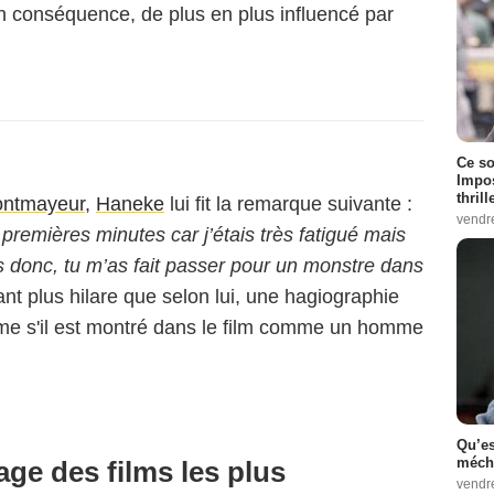
n conséquence, de plus en plus influencé par
Ce so
Impos
thrill
ntmayeur
,
Haneke
lui fit la remarque suivante :
vendr
q premières minutes car j’étais très fatigué mais
Dis donc, tu m’as fait passer pour un monstre dans
tant plus hilare que selon lui, une hagiographie
ême s'il est montré dans le film comme un homme
Qu’es
méch
age des films les plus
vendr