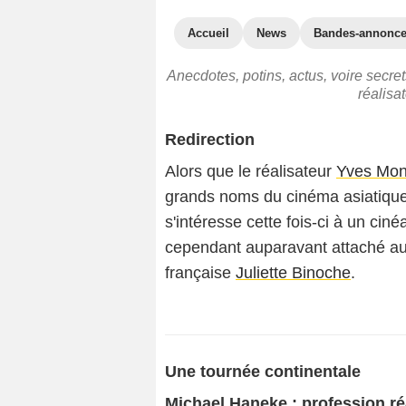
Accueil
News
Bandes-annonc
Anecdotes, potins, actus, voire secr
réalisa
Redirection
Alors que le réalisateur
Yves Mon
grands noms du cinéma asiatiqu
s'intéresse cette fois-ci à un ciné
cependant auparavant attaché au 
française
Juliette Binoche
.
Une tournée continentale
Michael Haneke : profession ré