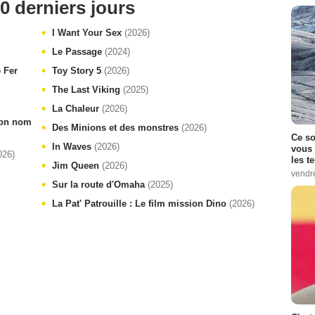
0 derniers jours
I Want Your Sex
(2026)
Le Passage
(2024)
e Fer
Toy Story 5
(2026)
The Last Viking
(2025)
La Chaleur
(2026)
 ton nom
Des Minions et des monstres
(2026)
Ce so
In Waves
(2026)
vous 
026)
les t
Jim Queen
(2026)
vendr
Sur la route d'Omaha
(2025)
La Pat' Patrouille : Le film mission Dino
(2026)