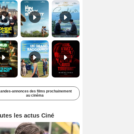
Juste pour une nuit Bande-annonce VO STFR
Un grand raccourci Bande-annonce VF
Undertone Bande-annonce VO STFR
andes-annonces des films prochainement
au cinéma
utes les actus Ciné