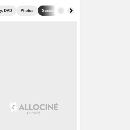
y, DVD
Photos
Secrets de tournage
Box Office
Récomp