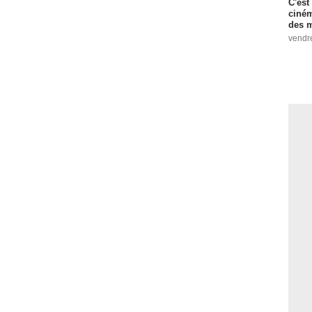
C'est
ciném
des m
vendr