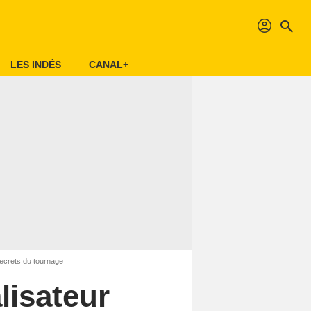
profil
search
LES INDÉS
CANAL+
secrets du tournage
lisateur