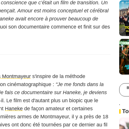
u conscience que c’était un film de transition. Un
mençait. Amour est moins conceptuel et cérébral
 Haneke avait encore à prouver beaucoup de
urquoi son documentaire commence et finit sur des
s Montmayeur
s'inspire de la méthode
tion cinématographique :
"Je me fonds dans la
B
 je fais ce documentaire sur Haneke, je deviens
-il. Le film est d'autant plus un biopic que le
'
ant
Haneke
de façon amateur et certaines
To
emières armes de Montmayeur, il y a près de 18
ives ont donc été tournées par ce dernier au fil