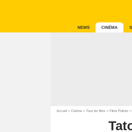
NEWS
CINÉMA
S
Accueil
Cinéma
Tous les films
Films Policier
Tat