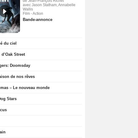
de Jean-François Richet
avec Jason Statham, Annabelle
Wallis
Film - Action
Bande-annonce
 du ciel
n d’Oak Street
gers: Doomsday
ison de nos rêves
ômas – Le nouveau monde
og Stars
icus
ain