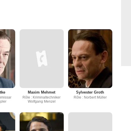
tke
Maxim Mehmet
Sylvester Groth
mmissar
Rôle : Kriminaltechniker
Rôle : Norbert Müller
pler
Wolfgang Menzel