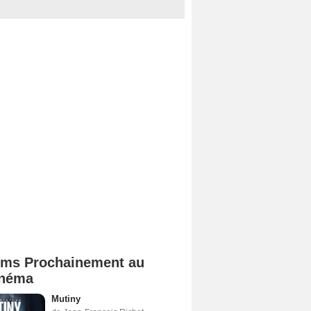
lms Prochainement au
néma
Mutiny