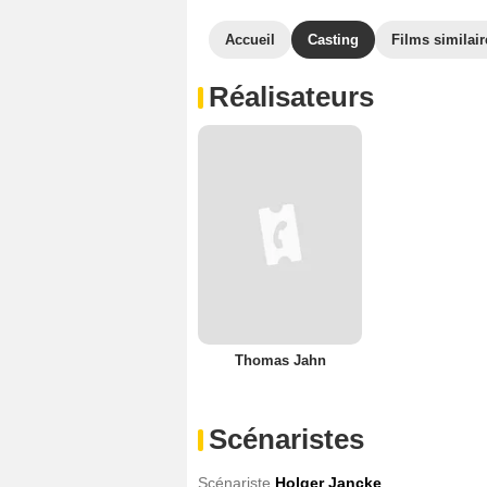
Accueil
Casting
Films similair
Réalisateurs
Thomas Jahn
Scénaristes
Scénariste
Holger Jancke