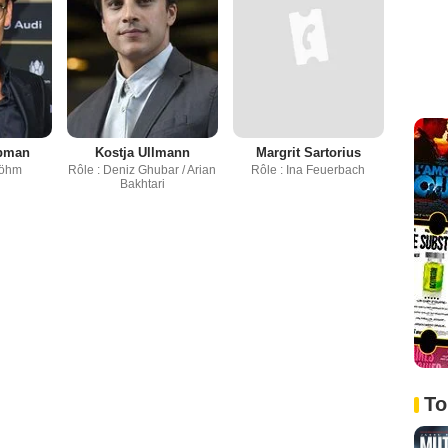
ubman
Kostja Ullmann
Margrit Sartorius
Böhm
Rôle : Deniz Ghubar / Arian
Rôle : Ina Feuerbach
Bakhtari
To