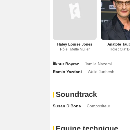
Haley Louise Jones
Anatole Ta
Rôle : Mette Müller
Rôle : Olaf 
İlknur Boyraz
Jamila Nazemi
Ramin Yazdani
Walid Junbesh
Soundtrack
Susan DiBona
Compositeur
Equipe technique