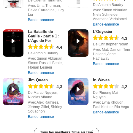
De Quentin Tarantino
De Antonin Baudry
Avec Uma Thurman,
David Carradine, Lucy
Avec Simon Abkarian,
Liu
Niels Schneider,
Anamaria Vartolomei
Bande-annonce
Bande-annonce
La Bataille de
L'Odyssée
Gaulle - partie 1 :
4,3
L'Âge de Fer
De Christopher Nolan
4,4
Avec Matt Damon, Tom
De Antonin Baudry
Holland, Anne
Avec Simon Abkarian,
Hathaway
Simon Russell Beale,
Bande-annonce
Florian Lesieur
Bande-annonce
Jim Queen
In Waves
4,3
4,2
De Marco Nguyen,
De Phuong Mai
Nicolas Athane
Nguyen
Avec Alex Ramires,
Avec Lyna Khoudri,
Jérémy Gillet, Shirley
Paul Kircher, Rio Vega
Souagnon
Bande-annonce
Bande-annonce
Tous les meilleurs films au ciné