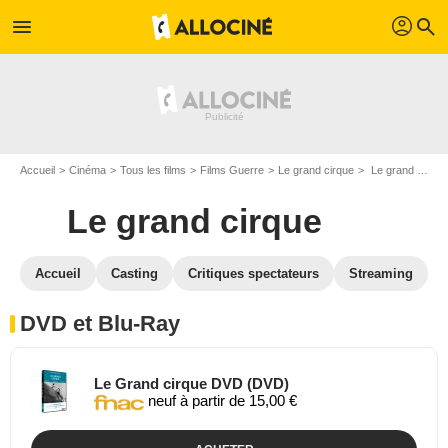
profil
menu
search
Accueil
Cinéma
Tous les films
Films Guerre
Le grand cirque
Le grand cirque en DVD Blu Ray
Le grand cirque
Accueil
Casting
Critiques spectateurs
Streaming
DVD et Blu-Ray
Le Grand cirque DVD (DVD)
neuf à partir de 15,00 €