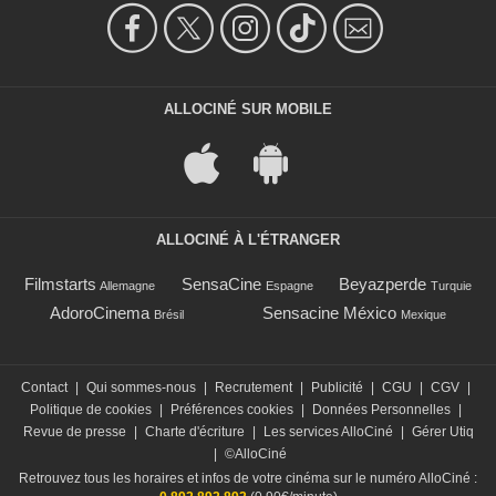
ALLOCINÉ SUR MOBILE
ALLOCINÉ À L'ÉTRANGER
Filmstarts
SensaCine
Beyazperde
Allemagne
Espagne
Turquie
AdoroCinema
Sensacine México
Brésil
Mexique
Contact
|
Qui sommes-nous
|
Recrutement
|
Publicité
|
CGU
|
CGV
|
Politique de cookies
|
Préférences cookies
|
Données Personnelles
|
Revue de presse
|
Charte d'écriture
|
Les services AlloCiné
|
Gérer Utiq
|
©AlloCiné
Retrouvez tous les horaires et infos de votre cinéma sur le numéro AlloCiné :