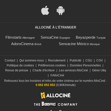
ALLOCINÉ À L'ÉTRANGER
Filmstarts
SensaCine
Beyazperde
Allemagne
Espagne
Turquie
AdoroCinema
Sensacine México
Brésil
Mexique
Contact
|
Qui sommes-nous
|
Recrutement
|
Publicité
|
CGU
|
CGV
|
Politique de cookies
|
Préférences cookies
|
Données Personnelles
|
Revue de presse
|
Charte d'écriture
|
Les services AlloCiné
|
Gérer Utiq
|
©AlloCiné
Retrouvez tous les horaires et infos de votre cinéma sur le numéro AlloCiné :
0 892 892 892
(0,90€/minute)