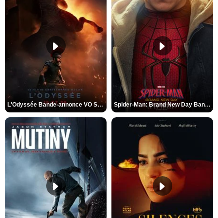
L'Odyssée Bande-annonce VO STFR
Spider-Man: Brand New Day Bande-annonce VO STFR