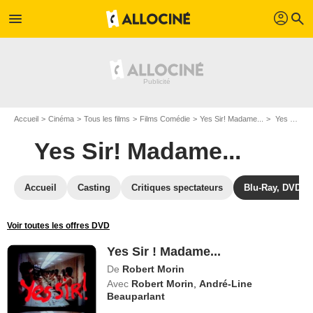
profil
menu
search
Accueil
Cinéma
Tous les films
Films Comédie
Yes Sir! Madame...
Yes Sir ! Madame...
Yes Sir! Madame...
Accueil
Casting
Critiques spectateurs
Blu-Ray, DVD
Voir toutes les offres DVD
Yes Sir ! Madame...
De
Robert Morin
Avec
Robert Morin
,
André-Line
Beauparlant