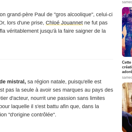
samed
son grand-père Paul de "gros alcoolique", celui-ci
Or, lors d'une prise,
Chloé Jouannet
ne fut pas
fla véritablement jusqu'à la faire saigner de la
Cette
créat
adoré
samed
de mistral,
sa région natale, puisqu'elle est
'est pas la seule à avoir ses marques au pays des
tier d'acteur, nourrit une passion sans limites
t pour laquelle il s'est battu afin que, dans la
ion "d'origine contrôlée".