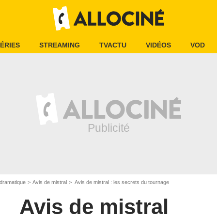
ÉRIES
STREAMING
TVACTU
VIDÉOS
VOD
dramatique
Avis de mistral
Avis de mistral : les secrets du tournage
Avis de mistral