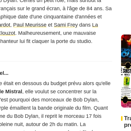
 Dylan. Certes un petit rôle, mais surtout la
ançais sur le grand écran, à l'âge de 84 ans. Sa
phique date d'une cinquantaine d'années et
ardot
,
Paul Meurisse
et
Sami Frey
dans
La
louzot
. Malheureusement, une mauvaise
hanteur lui fit claquer la porte du studio.
l...
le était en dessous du budget prévu alors qu'elle
de Mistral
, elle voulut se concentrer sur la
C'est pourquoi des morceaux de Bob Dylan,
le émaillent la bande originale du film. Quant
me du Bob Dylan, il reprit le morceau 17 fois
Tr
leine nuit, autour de 2h du matin. La
pr