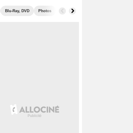
Blu-Ray, DVD
Photos
Secrets de tournage
Box Office