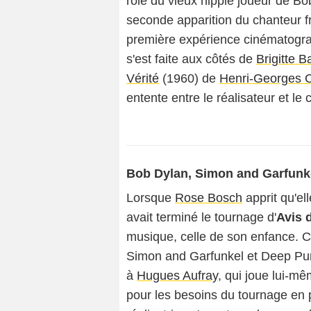
rôle du vieux hippie joueur de Bob
seconde apparition du chanteur fr
première expérience cinématogra
s'est faite aux côtés de
Brigitte B
Vérité
(1960) de
Henri-Georges C
entente entre le réalisateur et le c
Bob Dylan, Simon and Garfunke
Lorsque
Rose Bosch
apprit qu'el
avait terminé le tournage d'
Avis 
musique, celle de son enfance. 
Simon and Garfunkel et Deep Purp
à
Hugues Aufray
, qui joue lui-mê
pour les besoins du tournage en p