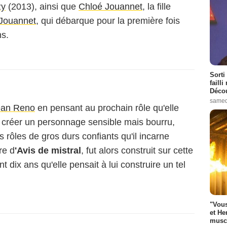
zy
(2013), ainsi que
Chloé Jouannet
, la fille
Jouannet
, qui débarque pour la première fois
ns.
Sorti
failli
Décou
samed
ean Reno
en pensant au prochain rôle qu'elle
lui créer un personnage sensible mais bourru,
 rôles de gros durs confiants qu'il incarne
re d
'Avis de mistral
, fut alors construit sur cette
 dix ans qu'elle pensait à lui construire un tel
"Vous
et He
muscl