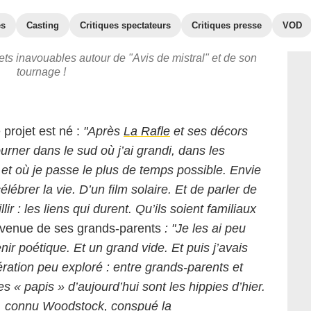
es
Casting
Critiques spectateurs
Critiques presse
VOD
ets inavouables autour de "Avis de mistral" et de son
tournage !
projet est né :
"Après
L
a Rafle
et ses décors
ourner dans le sud où j’ai grandi, dans les
, et où je passe le plus de temps possible. Envie
élébrer la vie. D’un film solaire. Et de parler de
ir : les liens qui durent. Qu’ils soient familiaux
st venue de ses grands-parents
: "Je les ai peu
ir poétique. Et un grand vide. Et puis j’avais
ration peu exploré : entre grands-parents et
les « papis » d’aujourd’hui sont les hippies d’hier.
am, connu Woodstock, conspué la