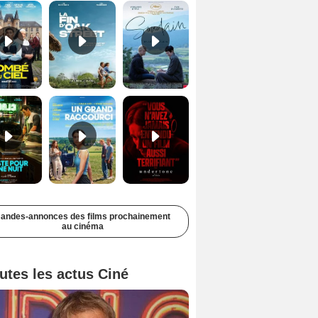
Juste pour une nuit Bande-annonce VO STFR
Un grand raccourci Bande-annonce VF
Undertone Bande-annonce VO STFR
andes-annonces des films prochainement
au cinéma
utes les actus Ciné