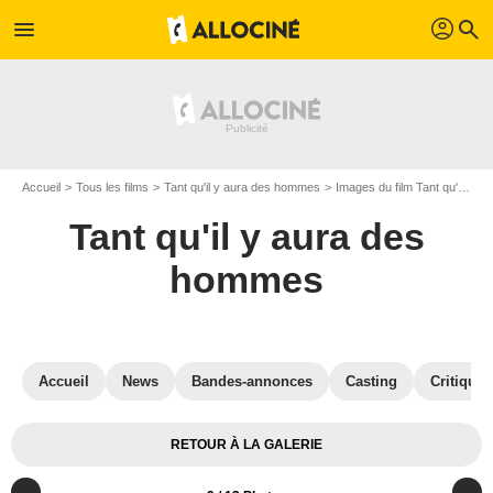
profil
menu
search
Accueil
Tous les films
Tant qu'il y aura des hommes
Images du film Tant qu'il y aura des hommes
Tant qu'il y aura des
hommes
Accueil
News
Bandes-annonces
Casting
Critiques
RETOUR À LA GALERIE