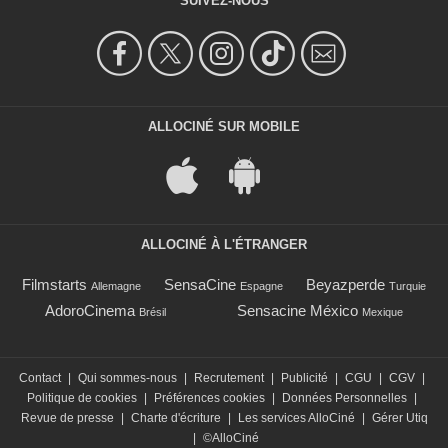
SUIVEZ-NOUS
ALLOCINÉ SUR MOBILE
ALLOCINÉ À L'ÉTRANGER
Filmstarts
SensaCine
Beyazperde
Allemagne
Espagne
Turquie
AdoroCinema
Sensacine México
Brésil
Mexique
Contact
|
Qui sommes-nous
|
Recrutement
|
Publicité
|
CGU
|
CGV
|
Politique de cookies
|
Préférences cookies
|
Données Personnelles
|
Revue de presse
|
Charte d'écriture
|
Les services AlloCiné
|
Gérer Utiq
|
©AlloCiné