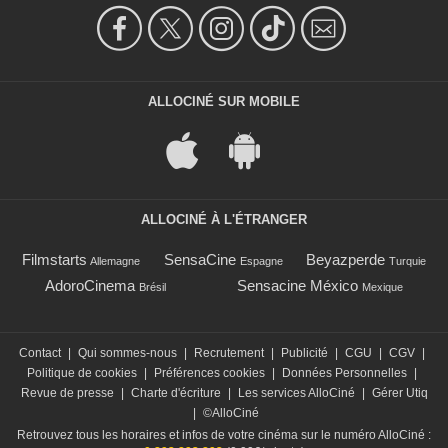
ALLOCINÉ SUR MOBILE
ALLOCINÉ À L'ÉTRANGER
Filmstarts
SensaCine
Beyazperde
Allemagne
Espagne
Turquie
AdoroCinema
Sensacine México
Brésil
Mexique
Contact
|
Qui sommes-nous
|
Recrutement
|
Publicité
|
CGU
|
CGV
|
Politique de cookies
|
Préférences cookies
|
Données Personnelles
|
Revue de presse
|
Charte d'écriture
|
Les services AlloCiné
|
Gérer Utiq
|
©AlloCiné
Retrouvez tous les horaires et infos de votre cinéma sur le numéro AlloCiné :