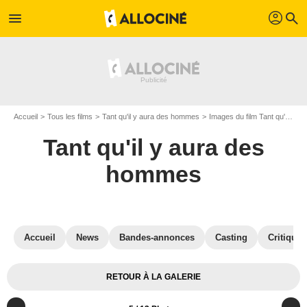
profil
menu
search
Accueil
Tous les films
Tant qu'il y aura des hommes
Images du film Tant qu'il y aura des hommes
Tant qu'il y aura des
hommes
Accueil
News
Bandes-annonces
Casting
Critiques
RETOUR À LA GALERIE