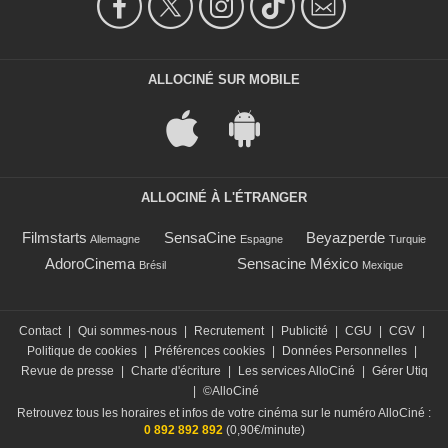
ALLOCINÉ SUR MOBILE
ALLOCINÉ À L'ÉTRANGER
Filmstarts
SensaCine
Beyazperde
Allemagne
Espagne
Turquie
AdoroCinema
Sensacine México
Brésil
Mexique
Contact
|
Qui sommes-nous
|
Recrutement
|
Publicité
|
CGU
|
CGV
|
Politique de cookies
|
Préférences cookies
|
Données Personnelles
|
Revue de presse
|
Charte d'écriture
|
Les services AlloCiné
|
Gérer Utiq
|
©AlloCiné
Retrouvez tous les horaires et infos de votre cinéma sur le numéro AlloCiné :
0 892 892 892
(0,90€/minute)