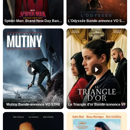
Spider-Man: Brand New Day Bande-annonce VO STFR
L'Odyssée Bande-annonce VO STFR
Mutiny Bande-annonce VO STFR
Le Triangle d'or Bande-annonce VF