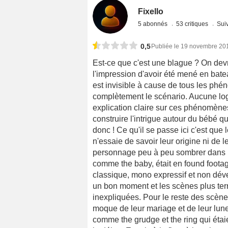
Fixello
5 abonnés
53 critiques
Suiv
0,5
Publiée le 19 novembre 20
Est-ce que c'est une blague ? On devra
l'impression d'avoir été mené en bat
est invisible à cause de tous les ph
complètement le scénario. Aucune log
explication claire sur ces phénomènes e
construire l'intrigue autour du bébé q
donc ! Ce qu'il se passe ici c'est que
n'essaie de savoir leur origine ni de le
personnage peu à peu sombrer dans la
comme the baby, était en found foota
classique, mono expressif et non dév
un bon moment et les scènes plus terr
inexpliquées. Pour le reste des scène
moque de leur mariage et de leur lune
comme the grudge et the ring qui étai