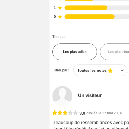
1
0
Trier par :
Les plus utiles
Les plus réc
Filtrer par :
Toutes les notes
Un visiteur
3,0
Publiée le 27 mai 2014
Beaucoup de ressemblances avec paran
il peut être répétitif sauf si un élémen