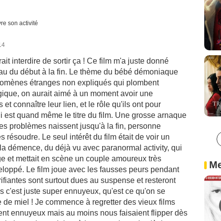
re son activité
14
it interdire de sortir ça ! Ce film m'a juste donné
eau du début à la fin. Le thème du bébé démoniaque
énomènes étranges non expliqués qui plombent
ique, on aurait aimé à un moment avoir une
t connaître leur lien, et le rôle qu'ils ont pour
ui est quand même le titre du film. Une grosse arnaque
 les problèmes naissent jusqu'à la fin, personne
s résoudre. Le seul intérêt du film était de voir un
 démence, du déjà vu avec paranormal activity, qui
ge et mettait en scène un couple amoureux très
Me
eloppé. Le film joue avec les fausses peurs pendant
ifiantes sont surtout dues au suspense et resteront
s c'est juste super ennuyeux, qu'est ce qu'on se
 de miel ! Je commence à regretter des vieux films
ent ennuyeux mais au moins nous faisaient flipper dès