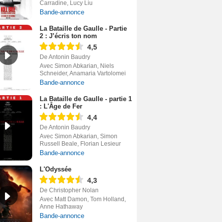
Carradine, Lucy Liu
Bande-annonce
La Bataille de Gaulle - Partie
2 : J’écris ton nom
4,5
De Antonin Baudry
Avec Simon Abkarian, Niels
Schneider, Anamaria Vartolomei
Bande-annonce
La Bataille de Gaulle - partie 1
: L'Âge de Fer
4,4
De Antonin Baudry
Avec Simon Abkarian, Simon
Russell Beale, Florian Lesieur
Bande-annonce
L'Odyssée
4,3
De Christopher Nolan
Avec Matt Damon, Tom Holland,
Anne Hathaway
Bande-annonce