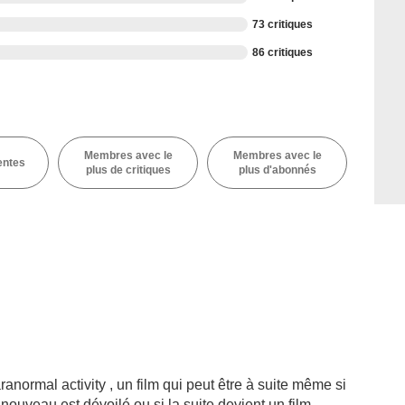
73 critiques
86 critiques
Membres avec le
Membres avec le
entes
plus de critiques
plus d'abonnés
ormal activity , un film qui peut être à suite même si
t nouveau est dévoilé ou si la suite devient un film