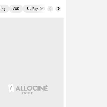
ming
VOD
Blu-Ray, DVD
Photos
Secrets de tournage