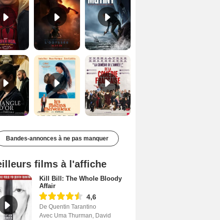
Le Triangle d'or Bande-annonce VF
Les Matins merveilleux Bande-annonce VF
De la Comédie-Française Teaser VF
Bandes-annonces à ne pas manquer
illeurs films à l'affiche
Kill Bill: The Whole Bloody
Affair
4,6
De Quentin Tarantino
Avec Uma Thurman, David