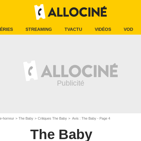
ÉRIES
STREAMING
TVACTU
VIDÉOS
VOD
e-horreur
The Baby
Critiques The Baby
Avis : The Baby - Page 4
The Baby