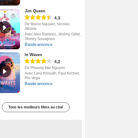
Jim Queen
4,3
De Marco Nguyen, Nicolas
Athane
Avec Alex Ramires, Jérémy Gillet,
Shirley Souagnon
Bande-annonce
In Waves
4,2
De Phuong Mai Nguyen
Avec Lyna Khoudri, Paul Kircher,
Rio Vega
Bande-annonce
Tous les meilleurs films au ciné