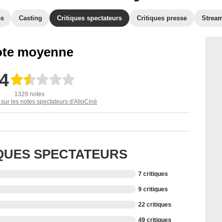
es
Casting
Critiques spectateurs
Critiques presse
Strea
te moyenne
,4
1329 notes
 sur les notes spectateurs d'AlloCiné
IQUES SPECTATEURS
7 critiques
9 critiques
22 critiques
49 critiques