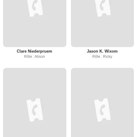
Clare Niederpruem
Jason K. Wixom
Rôle : Alison
Rôle : Ricky