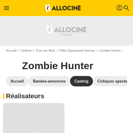
profil
menu
search
Accueil
Cinéma
Tous les films
Films Epouvante-horreur
Zombie Hunter
Cast
Zombie Hunter
Accueil
Bandes-annonces
Casting
Critiques spectateu
Réalisateurs