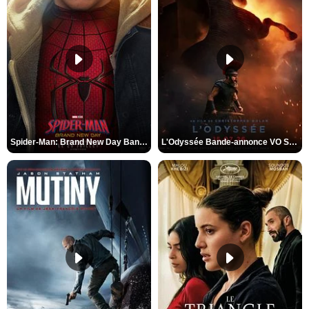
Spider-Man: Brand New Day Bande-annonce VO STFR
L'Odyssée Bande-annonce VO STFR