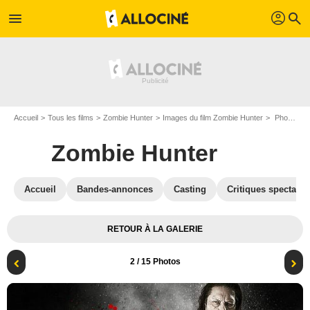
profil
menu
search
Accueil
Tous les films
Zombie Hunter
Images du film Zombie Hunter
Photo du film Zombie Hunter - Photo 2
Zombie Hunter
Accueil
Bandes-annonces
Casting
Critiques spectateu
RETOUR À LA GALERIE
2
/ 15 Photos