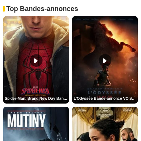
Top Bandes-annonces
Spider-Man: Brand New Day Bande-annonce VO STFR
L'Odyssée Bande-annonce VO STFR