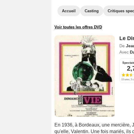
Accueil
Casting
Critiques spec
Voir toutes les offres DVD
Le Di
De
Jea
Avec
Da
Spectat
2,
13 notes, 3 c
En 1936, à Bordeaux, une mercière, J
qu'elle, Valentin. Une fois mariés, ils 