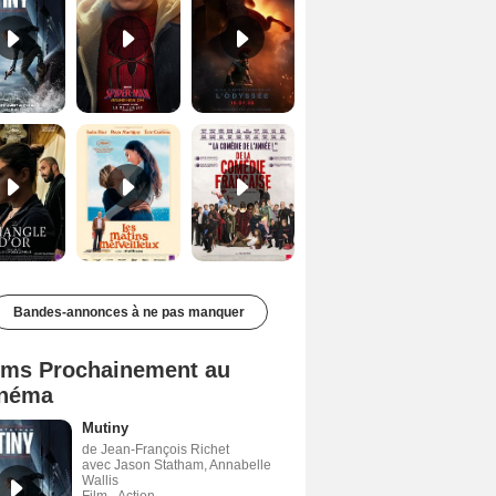
Le Triangle d'or Bande-annonce VF
Les Matins merveilleux Bande-annonce VF
De la Comédie-Française Teaser VF
Bandes-annonces à ne pas manquer
lms Prochainement au
néma
Mutiny
de Jean-François Richet
avec Jason Statham, Annabelle
Wallis