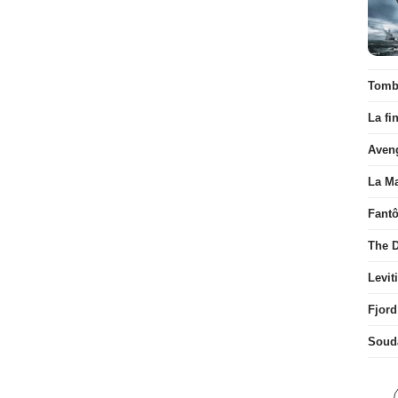
Tombé
La fi
Aven
La Ma
Fant
The D
Levit
Fjord
Soud