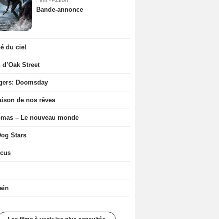
Film - Action
Bande-annonce
 du ciel
n d’Oak Street
gers: Doomsday
ison de nos rêves
ômas – Le nouveau monde
og Stars
icus
ain