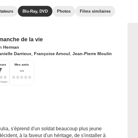
tateurs
Blu-Ray, DVD
Photos
Films similaires
manche de la vie
n Herman
nielle Darrieux
,
Françoise Arnoul
,
Jean-Pierre Moulin
eurs
Mes amis
7
--
ritiques
ulia, s'éprend d'un soldat beaucoup plus jeune
décident, à la faveur d'un héritage, de s'installer à