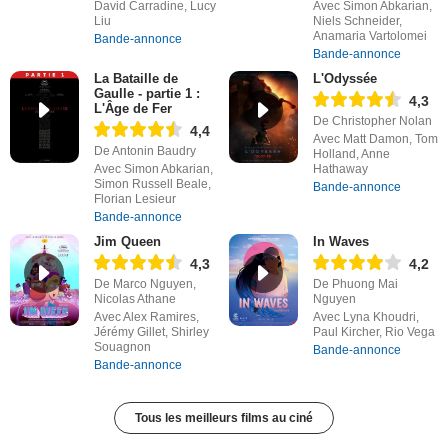
David Carradine, Lucy
Avec Simon Abkarian,
Liu
Niels Schneider,
Anamaria Vartolomei
Bande-annonce
Bande-annonce
La Bataille de
L'Odyssée
Gaulle - partie 1 :
4,3
L'Âge de Fer
De Christopher Nolan
4,4
Avec Matt Damon, Tom
De Antonin Baudry
Holland, Anne
Avec Simon Abkarian,
Hathaway
Simon Russell Beale,
Bande-annonce
Florian Lesieur
Bande-annonce
Jim Queen
In Waves
4,3
4,2
De Marco Nguyen,
De Phuong Mai
Nicolas Athane
Nguyen
Avec Alex Ramires,
Avec Lyna Khoudri,
Jérémy Gillet, Shirley
Paul Kircher, Rio Vega
Souagnon
Bande-annonce
Bande-annonce
Tous les meilleurs films au ciné