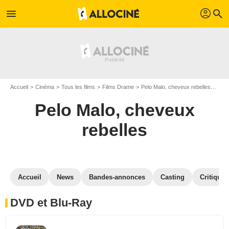
profil
menu
search
Accueil
Cinéma
Tous les films
Films Drame
Pelo Malo, cheveux rebelles
Pelo
Pelo Malo, cheveux
rebelles
Accueil
News
Bandes-annonces
Casting
Critiques
DVD et Blu-Ray