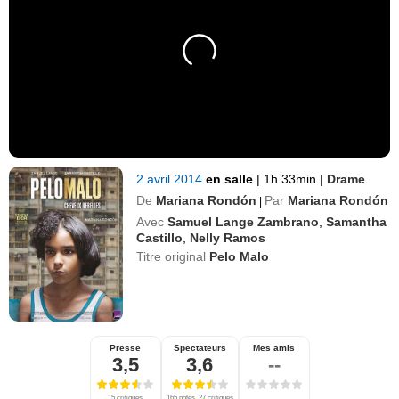
2 avril 2014
en salle
|
1h 33min
|
Drame
De
Mariana Rondón
Par
Mariana Rondón
|
Avec
Samuel Lange Zambrano
,
Samantha
Castillo
,
Nelly Ramos
Titre original
Pelo Malo
Presse
Spectateurs
Mes amis
3,5
3,6
--
15 critiques
165 notes, 27 critiques