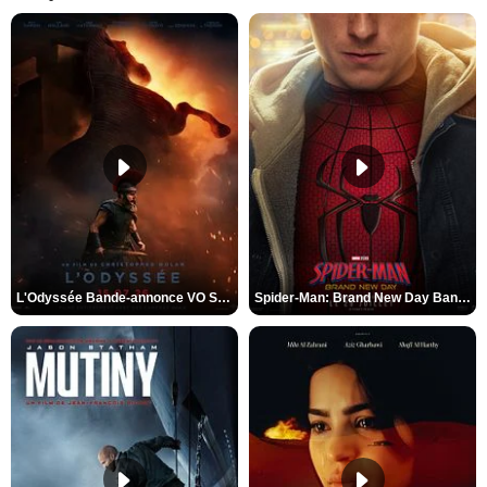
L'Odyssée Bande-annonce VO STFR
Spider-Man: Brand New Day Bande-annonce VO STFR