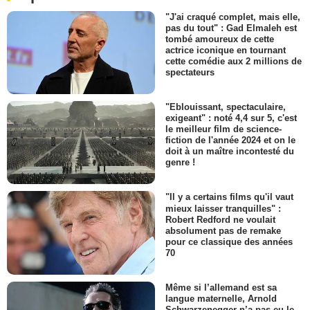
"J'ai craqué complet, mais elle,
pas du tout" : Gad Elmaleh est
tombé amoureux de cette
actrice iconique en tournant
cette comédie aux 2 millions de
spectateurs
"Eblouissant, spectaculaire,
exigeant" : noté 4,4 sur 5, c'est
le meilleur film de science-
fiction de l'année 2024 et on le
doit à un maître incontesté du
genre !
"Il y a certains films qu'il vaut
mieux laisser tranquilles" :
Robert Redford ne voulait
absolument pas de remake
pour ce classique des années
70
Même si l’allemand est sa
langue maternelle, Arnold
Schwarzenegger n’a pas eu le