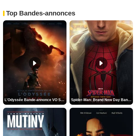
Top Bandes-annonces
L'Odyssée Bande-annonce VO STFR
Spider-Man: Brand New Day Bande-annonce VO STFR