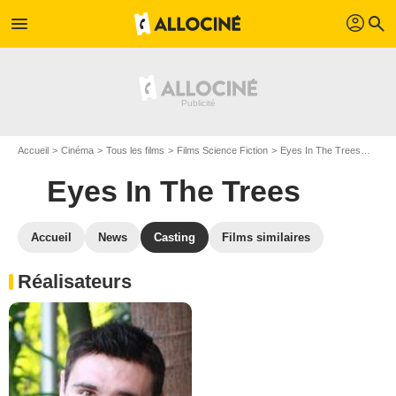
profil
menu
search
Accueil
Cinéma
Tous les films
Films Science Fiction
Eyes In The Trees
Cast
Eyes In The Trees
Accueil
News
Casting
Films similaires
Réalisateurs