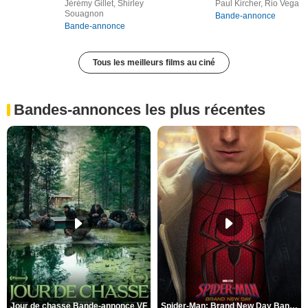
Jérémy Gillet, Shirley
Paul Kircher, Rio Vega
Souagnon
Bande-annonce
Bande-annonce
Tous les meilleurs films au ciné
Bandes-annonces les plus récentes
Jour de chasse Bande-annonce VF
Spider-Man: Brand New Day Bande-annonce (3) VO STFR