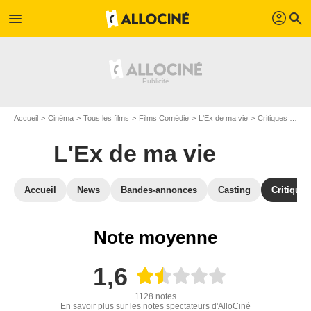
profil
menu
search
Accueil
Cinéma
Tous les films
Films Comédie
L'Ex de ma vie
Critiques L'Ex de ma vie
L'Ex de ma vie
Accueil
News
Bandes-annonces
Casting
Critiques
Note moyenne
1,6
1128 notes
En savoir plus sur les notes spectateurs d'AlloCiné