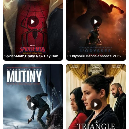
Spider-Man: Brand New Day Bande-annonce VO STFR
L'Odyssée Bande-annonce VO STFR