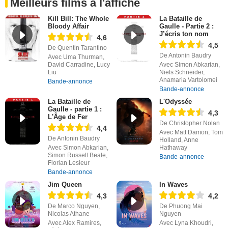
Meilleurs films à l'affiche
Kill Bill: The Whole
La Bataille de
Bloody Affair
Gaulle - Partie 2 :
J’écris ton nom
4,6
4,5
De Quentin Tarantino
De Antonin Baudry
Avec Uma Thurman,
David Carradine, Lucy
Avec Simon Abkarian,
Liu
Niels Schneider,
Anamaria Vartolomei
Bande-annonce
Bande-annonce
La Bataille de
L'Odyssée
Gaulle - partie 1 :
4,3
L'Âge de Fer
De Christopher Nolan
4,4
Avec Matt Damon, Tom
De Antonin Baudry
Holland, Anne
Avec Simon Abkarian,
Hathaway
Simon Russell Beale,
Bande-annonce
Florian Lesieur
Bande-annonce
Jim Queen
In Waves
4,3
4,2
De Marco Nguyen,
De Phuong Mai
Nicolas Athane
Nguyen
Avec Alex Ramires,
Avec Lyna Khoudri,