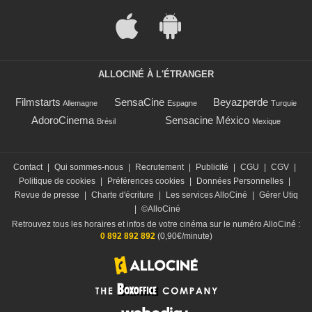
ALLOCINÉ À L'ÉTRANGER
Filmstarts
SensaCine
Beyazperde
Allemagne
Espagne
Turquie
AdoroCinema
Sensacine México
Brésil
Mexique
Contact
|
Qui sommes-nous
|
Recrutement
|
Publicité
|
CGU
|
CGV
|
Politique de cookies
|
Préférences cookies
|
Données Personnelles
|
Revue de presse
|
Charte d'écriture
|
Les services AlloCiné
|
Gérer Utiq
|
©AlloCiné
Retrouvez tous les horaires et infos de votre cinéma sur le numéro AlloCiné :
0 892 892 892
(0,90€/minute)