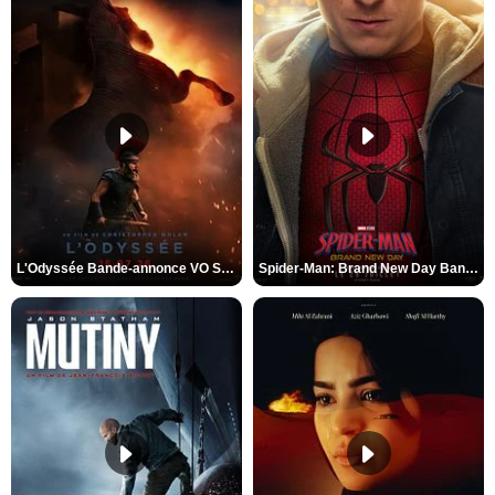
L'Odyssée Bande-annonce VO STFR
Spider-Man: Brand New Day Bande-annonce VO STFR