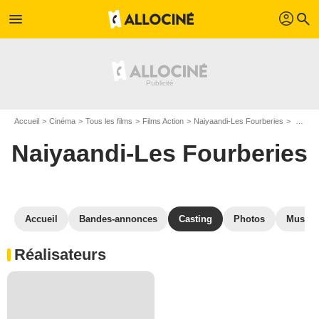
profil
menu
search
Accueil
Cinéma
Tous les films
Films Action
Naiyaandi-Les Fourberies
Casting Naiyaandi-Les Fourberies
Naiyaandi-Les Fourberies
Accueil
Bandes-annonces
Casting
Photos
Musiqu
Réalisateurs