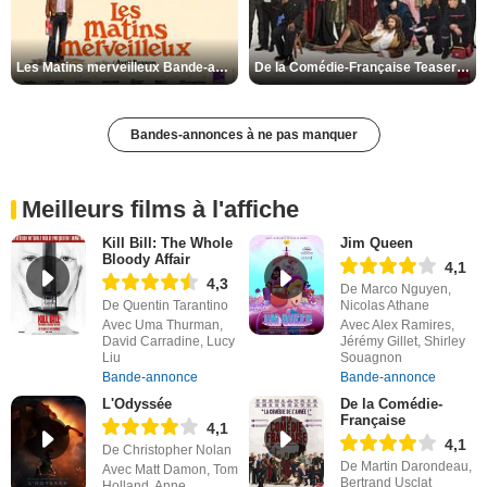
Les Matins merveilleux Bande-annonce VF
De la Comédie-Française Teaser VF
Bandes-annonces à ne pas manquer
Meilleurs films à l'affiche
Kill Bill: The Whole
Jim Queen
Bloody Affair
4,1
4,3
De Marco Nguyen,
De Quentin Tarantino
Nicolas Athane
Avec Uma Thurman,
Avec Alex Ramires,
David Carradine, Lucy
Jérémy Gillet, Shirley
Liu
Souagnon
Bande-annonce
Bande-annonce
L'Odyssée
De la Comédie-
Française
4,1
4,1
De Christopher Nolan
De Martin Darondeau,
Avec Matt Damon, Tom
Bertrand Usclat
Holland, Anne