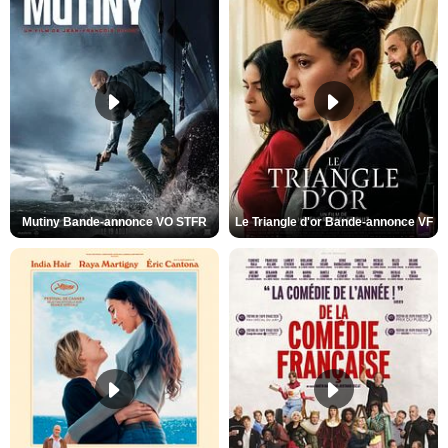
Mutiny Bande-annonce VO STFR
Le Triangle d'or Bande-annonce VF