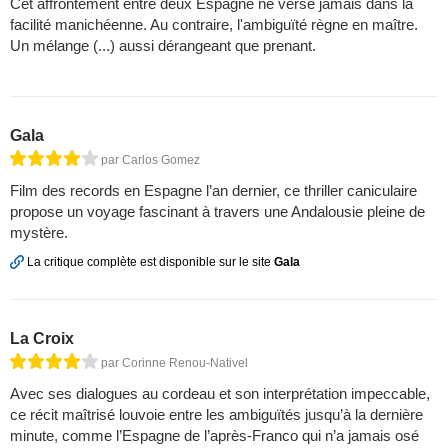
Cet affrontement entre deux Espagne ne verse jamais dans la
facilité manichéenne. Au contraire, l'ambiguïté règne en maître.
Un mélange (...) aussi dérangeant que prenant.
Gala
par Carlos Gomez
Film des records en Espagne l’an dernier, ce thril­ler cani­cu­laire
propose un voyage fasci­nant à travers une Anda­lou­sie pleine de
mystère.
La critique complète est disponible sur le site
Gala
La Croix
par Corinne Renou-Nativel
Avec ses dialogues au cordeau et son interprétation impeccable,
ce récit maîtrisé louvoie entre les ambiguïtés jusqu’à la dernière
minute, comme l’Espagne de l’après-Franco qui n’a jamais osé