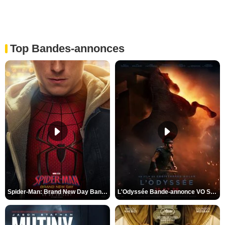
Top Bandes-annonces
Spider-Man: Brand New Day Bande-annonce VO STFR
L'Odyssée Bande-annonce VO STFR