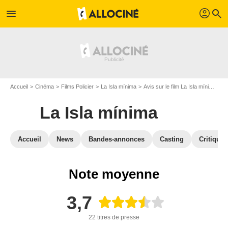
profil
menu
search
Accueil
Cinéma
Films Policier
La Isla mínima
Avis sur le film La Isla mínima
L
La Isla mínima
Accueil
News
Bandes-annonces
Casting
Critiques
Note moyenne
3,7
22 titres de presse