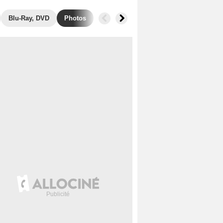
Blu-Ray, DVD
Photos
Musique
Secrets de tournage
B