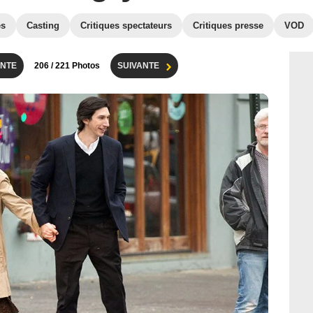
es
Casting
Critiques spectateurs
Critiques presse
VOD
NTE
206
/ 221 Photos
SUIVANTE