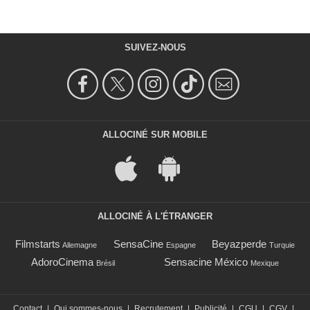
SUIVEZ-NOUS
ALLOCINÉ SUR MOBILE
ALLOCINÉ À L'ÉTRANGER
Filmstarts
SensaCine
Beyazperde
Allemagne
Espagne
Turquie
AdoroCinema
Sensacine México
Brésil
Mexique
Contact
|
Qui sommes-nous
|
Recrutement
|
Publicité
|
CGU
|
CGV
|