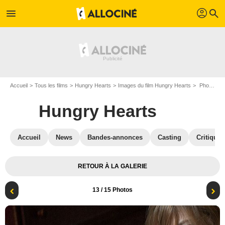
profil
menu
search
Accueil
Tous les films
Hungry Hearts
Images du film Hungry Hearts
Photo du film Hungry Hearts - Photo 13
Hungry Hearts
Accueil
News
Bandes-annonces
Casting
Critiques
RETOUR À LA GALERIE
13
/ 15 Photos