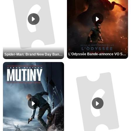
L'Odyssée Bande-annonce VO STFR
Spider-Man: Brand New Day Bande-annonce VO STFR