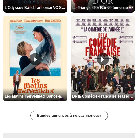
L'Odyssée Bande-annonce VO STFR
Le Triangle d'or Bande-annonce VF
Les Matins merveilleux Bande-annonce VF
De la Comédie-Française Teaser VF
Bandes-annonces à ne pas manquer