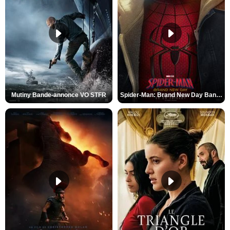
Mutiny Bande-annonce VO STFR
Spider-Man: Brand New Day Bande-annonce VO STFR