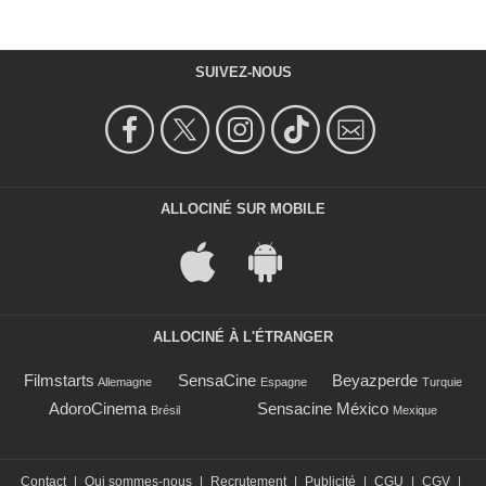
SUIVEZ-NOUS
ALLOCINÉ SUR MOBILE
ALLOCINÉ À L'ÉTRANGER
Filmstarts
SensaCine
Beyazperde
Allemagne
Espagne
Turquie
AdoroCinema
Sensacine México
Brésil
Mexique
Contact
|
Qui sommes-nous
|
Recrutement
|
Publicité
|
CGU
|
CGV
|