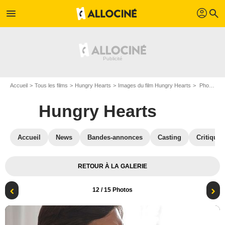
profil
menu
search
Accueil
Tous les films
Hungry Hearts
Images du film Hungry Hearts
Photo du film Hungry Hearts - Photo 12
Hungry Hearts
Accueil
News
Bandes-annonces
Casting
Critiques
RETOUR À LA GALERIE
12
/ 15 Photos