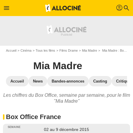
profil
menu
search
Accueil
Cinéma
Tous les films
Films Drame
Mia Madre
Mia Madre : Box Office
Mia Madre
Accueil
News
Bandes-annonces
Casting
Critiques
Les chiffres du Box Office, semaine par semaine, pour le film
"Mia Madre"
Box Office France
02 au 9 décembre 2015