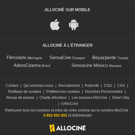
ALLOCINÉ SUR MOBILE
ALLOCINÉ À L'ÉTRANGER
Filmstarts
SensaCine
Beyazperde
Allemagne
Espagne
Turquie
AdoroCinema
Sensacine México
Brésil
Mexique
Contact
|
Qui sommes-nous
|
Recrutement
|
Publicité
|
CGU
|
CGV
|
Politique de cookies
|
Préférences cookies
|
Données Personnelles
|
Revue de presse
|
Charte d'écriture
|
Les services AlloCiné
|
Gérer Utiq
|
©AlloCiné
Retrouvez tous les horaires et infos de votre cinéma sur le numéro AlloCiné :
0 892 892 892
(0,90€/minute)