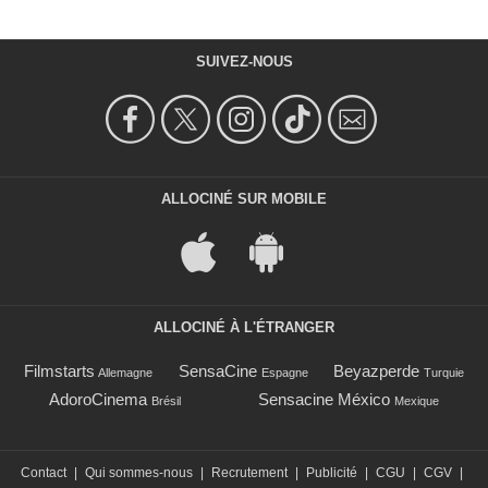
SUIVEZ-NOUS
ALLOCINÉ SUR MOBILE
ALLOCINÉ À L'ÉTRANGER
Filmstarts
SensaCine
Beyazperde
Allemagne
Espagne
Turquie
AdoroCinema
Sensacine México
Brésil
Mexique
Contact
|
Qui sommes-nous
|
Recrutement
|
Publicité
|
CGU
|
CGV
|