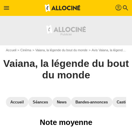
profil
menu
search
Accueil
Cinéma
Vaiana, la légende du bout du monde
Avis Vaiana, la légende du bout du monde
Vaiana, la légende du bout
du monde
Accueil
Séances
News
Bandes-annonces
Casting
Note moyenne