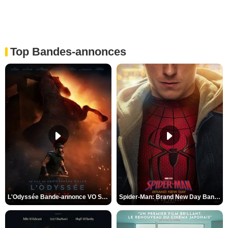
Top Bandes-annonces
L'Odyssée Bande-annonce VO STFR
Spider-Man: Brand New Day Bande-annonce VO STFR