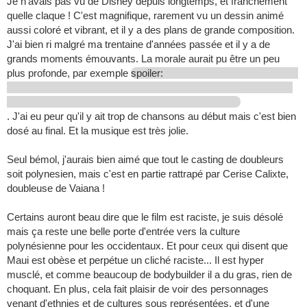
Je n'avais pas vu de Disney depuis longtemps, et franchement
quelle claque ! C'est magnifique, rarement vu un dessin animé
aussi coloré et vibrant, et il y a des plans de grande composition.
J'ai bien ri malgré ma trentaine d'années passée et il y a de
grands moments émouvants. La morale aurait pu être un peu
plus profonde, par exemple
spoiler:
. J'ai eu peur qu'il y ait trop de chansons au début mais c'est bien
dosé au final. Et la musique est très jolie.
Seul bémol, j'aurais bien aimé que tout le casting de doubleurs
soit polynesien, mais c'est en partie rattrapé par Cerise Calixte,
doubleuse de Vaiana !
Certains auront beau dire que le film est raciste, je suis désolé
mais ça reste une belle porte d'entrée vers la culture
polynésienne pour les occidentaux. Et pour ceux qui disent que
Maui est obèse et perpétue un cliché raciste... Il est hyper
musclé, et comme beaucoup de bodybuilder il a du gras, rien de
choquant. En plus, cela fait plaisir de voir des personnages
venant d'ethnies et de cultures sous représentées, et d'une