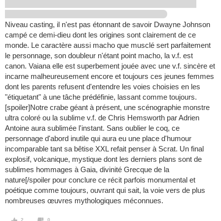
Niveau casting, il n'est pas étonnant de savoir Dwayne Johnson
campé ce demi-dieu dont les origines sont clairement de ce
monde. Le caractère aussi macho que musclé sert parfaitement
le personnage, son doubleur n'étant point macho, la v.f. est
canon. Vaiana elle est superbement jouée avec une v.f. sincère et
incarne malheureusement encore et toujours ces jeunes femmes
dont les parents refusent d'entendre les voies choisies en les
"étiquetant" à une tâche prédéfinie, lassant comme toujours.
[spoiler]Notre crabe géant à présent, une scénographie monstre
ultra coloré ou la sublime v.f. de Chris Hemsworth par Adrien
Antoine aura sublimée l'instant. Sans oublier le coq, ce
personnage d'abord inutile qui aura eu une place d'humour
incomparable tant sa bêtise XXL refait penser à Scrat. Un final
explosif, volcanique, mystique dont les derniers plans sont de
sublimes hommages à Gaia, divinité Grecque de la
nature[/spoiler pour conclure ce récit parfois monumental et
poétique comme toujours, ouvrant qui sait, la voie vers de plus
nombreuses œuvres mythologiques méconnues.
2
0