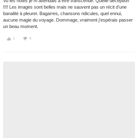
Vu les notes je m'attendais à être transcendé. Quelle déception
!!!! Les images sont belles mais ne sauvent pas un récit d'une
banalité à pleurer. Bagarres, chansons ridicules, quel ennui,
aucune magie du voyage. Dommage, vraiment j'espérais passer
un beau moment.
1
5