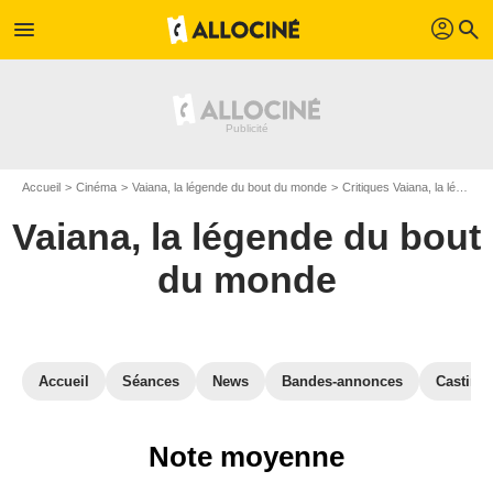
profil
menu
search
Accueil
Cinéma
Vaiana, la légende du bout du monde
Critiques Vaiana, la légende du bout du monde
Vaiana, la légende du bout
du monde
Accueil
Séances
News
Bandes-annonces
Casting
Note moyenne