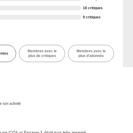
18 critiques
9 critiques
Membres avec le
Membres avec le
entes
plus de critiques
plus d'abonnés
e son activité
 en CGI: si Frozen 1 était pas très inspiré