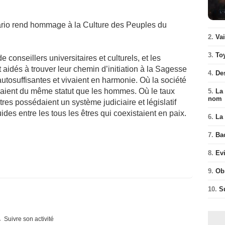
ario rend hommage à la Culture des Peuples du
2.
Va
3.
To
conseillers universitaires et culturels, et les
t aidés à trouver leur chemin d’initiation à la Sagesse
4.
De
autosuffisantes et vivaient en harmonie. Où la société
ssaient du même statut que les hommes. Où le taux
5.
La 
nom
tres possédaient un système judiciaire et législatif
uides entre les tous les êtres qui coexistaient en paix.
6.
La 
7.
Ba
8.
Ev
9.
Ob
10.
S
Suivre son activité