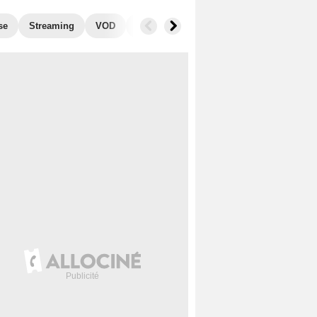
se
Streaming
VOD
Photos
Blu-Ray, DVD
Musique