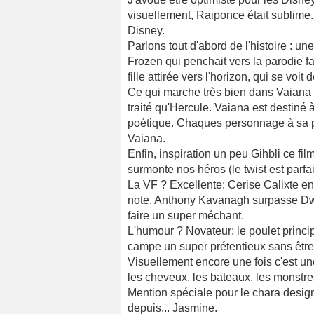
visuellement, Raiponce était sublime.
Disney.
Parlons tout d'abord de l'histoire : un
Frozen qui penchait vers la parodie fa
fille attirée vers l'horizon, qui se voi
Ce qui marche très bien dans Vaiana c'
traité qu'Hercule. Vaiana est destiné
poétique. Chaques personnage à sa pe
Vaiana.
Enfin, inspiration un peu Gihbli ce f
surmonte nos héros (le twist est parfai
La VF ? Excellente: Cerise Calixte en
note, Anthony Kavanagh surpasse Dwa
faire un super méchant.
L'humour ? Novateur: le poulet princip
campe un super prétentieux sans être
Visuellement encore une fois c'est un
les cheveux, les bateaux, les monstres
Mention spéciale pour le chara desig
depuis... Jasmine.