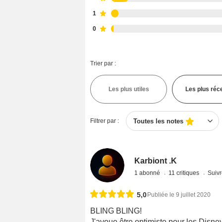
1
0
Trier par :
Les plus utiles
Les plus réc
Filtrer par :
Toutes les notes
Karbiont .K
1 abonné
11 critiques
Suivr
5,0
Publiée le 9 juillet 2020
BLING BLING!
J'avoue être optimiste pour les Disney