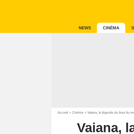
NEWS
CINÉMA
S
Accueil
Cinéma
Vaiana, la légende du bout du 
Vaiana, 