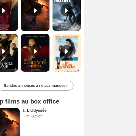
Le Triangle d'or Bande-annonce VF
Les Silences de Riyad Bande-annonce VO STFR
Les Matins merveilleux Bande-annonce VF
Bandes-annonces à ne pas manquer
p films au box office
1.
L'Odyssée
Film - Action