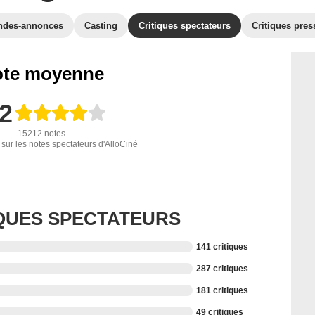
ndes-annonces
Casting
Critiques spectateurs
Critiques pres
te moyenne
,2
15212 notes
 sur les notes spectateurs d'AlloCiné
IQUES SPECTATEURS
141 critiques
287 critiques
181 critiques
49 critiques