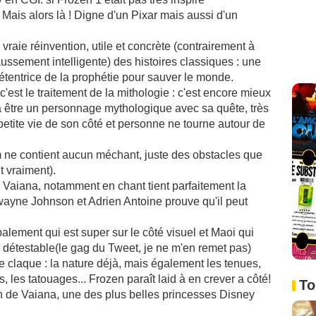
 Mais alors là ! Digne d'un Pixar mais aussi d'un
e vraie réinvention, utile et concrète (contrairement à
ussement intelligente) des histoires classiques : une
t détentrice de la prophétie pour sauver le monde.
est le traitement de la mithologie : c'est encore mieux
 à être un personnage mythologique avec sa quête, très
tite vie de son côté et personne ne tourne autour de
ilm ne contient aucun méchant, juste des obstacles que
t vraiment).
 Vaiana, notamment en chant tient parfaitement la
yne Johnson et Adrien Antoine prouve qu'il peut
alement qui est super sur le côté visuel et Maoi qui
 détestable(le gag du Tweet, je ne m'en remet pas)
e claque : la nature déjà, mais également les tenues,
, les tatouages... Frozen paraît laid à en crever a côté!
To
n de Vaiana, une des plus belles princesses Disney