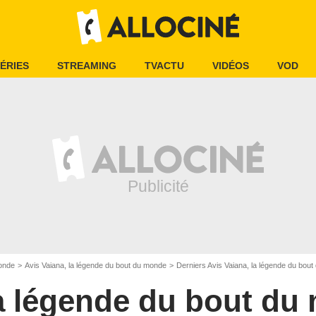
ÉRIES
STREAMING
TVACTU
VIDÉOS
VOD
monde
Avis Vaiana, la légende du bout du monde
Derniers Avis Vaiana, la légende du bou
la légende du bout du