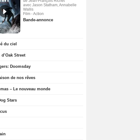
de Jean-François Richet
avec Jason Statham, Annabelle
Wallis
Film - Action
Bande-annonce
 du ciel
n d’Oak Street
gers: Doomsday
ison de nos rêves
ômas – Le nouveau monde
og Stars
icus
ain