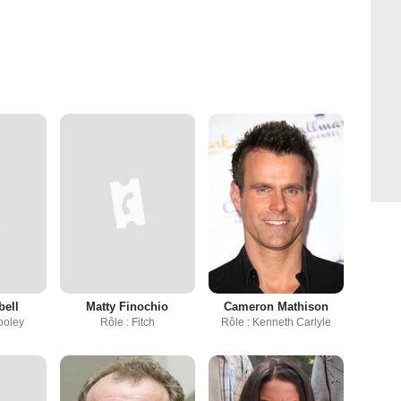
bell
Matty Finochio
Cameron Mathison
ooley
Rôle : Fitch
Rôle : Kenneth Carlyle