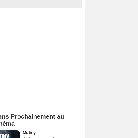
lms Prochainement au
néma
Mutiny