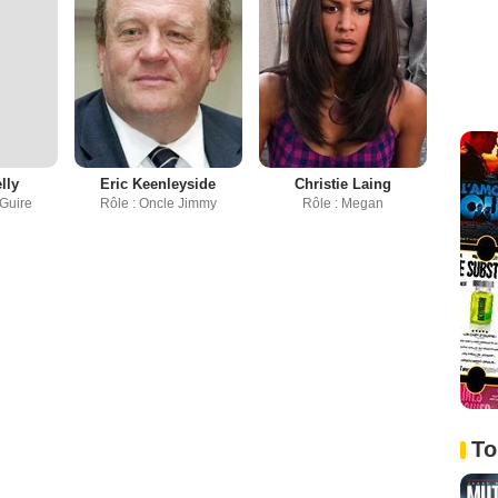
lly
Eric Keenleyside
Christie Laing
Guire
Rôle : Oncle Jimmy
Rôle : Megan
To