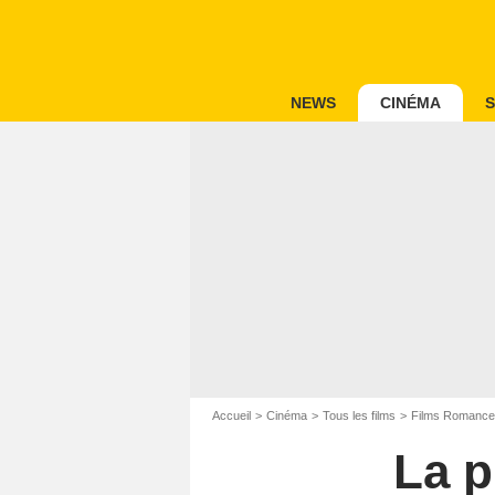
NEWS
CINÉMA
S
Accueil
Cinéma
Tous les films
Films Romance
La p