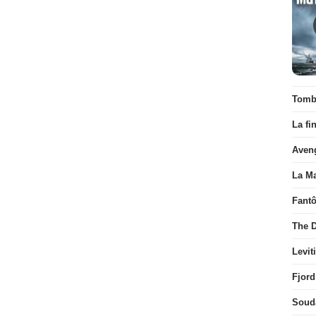
Tombé
La fi
Aven
La Ma
Fant
The D
Levit
Fjord
Soud